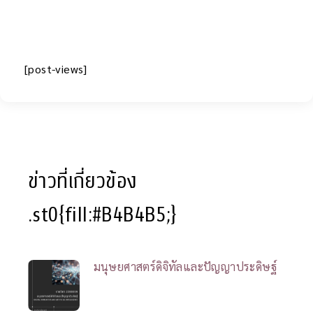
[post-views]
ข่าวที่เกี่ยวข้อง
.st0{fill:#B4B4B5;}
มนุษยศาสตร์ดิจิทัลและปัญญาประดิษฐ์