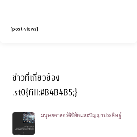
[post-views]
ข่าวที่เกี่ยวข้อง
.st0{fill:#B4B4B5;}
มนุษยศาสตร์ดิจิทัลและปัญญาประดิษฐ์