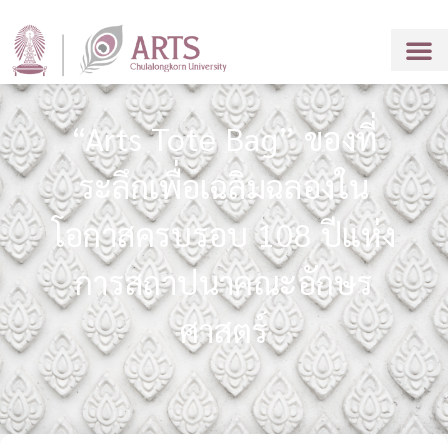
“Arts Tote Bag” ของที่
ระลึกเพื่อเฉลิมฉลองใน
โอกาสครบรอบ 108 ปีแห่ง
การสถาปนาคณะอักษร
ศาสตร์