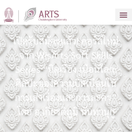
เปิดรับสมัครแล้ว! คอร์สใหม่
จาก WisArts Soft Skills
Series “บิดเรื่อง เบือนโลก:
ศิลปะของความบิดเบือนใน
การเล่าเรื่องและการละคร”
โดย อ.เกียรติภูมิ นันทานุกู