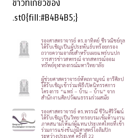
ข่าวที่เกี่ยวข้อง
.st0{fill:#B4B4B5;}
รองศาสตราจารย์ ดร.อาทิตย์ ชีรวณิชย์กุล
ได้รับเชิญเป็นผู้ประพันธ์บทร้อยกรอง
ถวายความอาลัยสำหรับเผยแพร่บนปก
วารสารข่าวสหกรณ์ จากสหกรณ์ออม
ทรัพย์จุฬาลงกรณ์มหาวิทยาลัย
ผู้ช่วยศาสตราจารย์หัตถกาญจน์ อารีศิลป
ได้รับเชิญเข้าร่วมพิธีเปิดนิทรรศการ
โครงการ “แพร่ – บ้าน – บ้าน” จาก
สำนักงานศิลปวัฒนธรรมร่วมสมัย
รองศาสตราจารย์ ดร.พรรณี ชีวินศิริวัฒน์
ได้รับเชิญเป็นวิทยากรอบรมเข้มด้านงาน
ภาคสนามให้แก่ผู้แทนประเทศไทยที่เข้า
ร่วมการแข่งขันภูมิศาสตร์โอลิมปิก
ระหว่างประเทศ ครั้งที่ 22