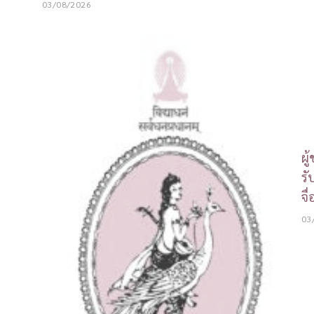
03/08/2026
ผู
รั
จื
03