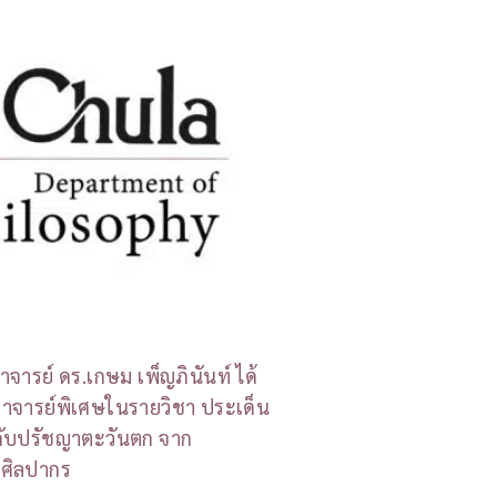
าจารย์ ดร.เกษม เพ็ญภินันท์ ได้
อาจารย์พิเศษในรายวิชา ประเด็น
วกับปรัชญาตะวันตก จาก
ยศิลปากร