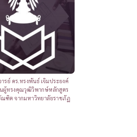
รย์ ดร.ทรงพันธ์ เจิมประยงค์
็นผู้ทรงคุณวุฒิวิพากษ์หลักสูตร
ัณฑิต จากมหาวิทยาลัยราชภัฏ