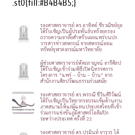
.st0{fill:#B4B4B5;}
รองศาสตราจารย์ ดร.อาทิตย์ ชีรวณิชย์กุล
ได้รับเชิญเป็นผู้ประพันธ์บทร้อยกรอง
ถวายความอาลัยสำหรับเผยแพร่บนปก
วารสารข่าวสหกรณ์ จากสหกรณ์ออม
ทรัพย์จุฬาลงกรณ์มหาวิทยาลัย
ผู้ช่วยศาสตราจารย์หัตถกาญจน์ อารีศิลป
ได้รับเชิญเข้าร่วมพิธีเปิดนิทรรศการ
โครงการ “แพร่ – บ้าน – บ้าน” จาก
สำนักงานศิลปวัฒนธรรมร่วมสมัย
รองศาสตราจารย์ ดร.พรรณี ชีวินศิริวัฒน์
ได้รับเชิญเป็นวิทยากรอบรมเข้มด้านงาน
ภาคสนามให้แก่ผู้แทนประเทศไทยที่เข้า
ร่วมการแข่งขันภูมิศาสตร์โอลิมปิก
ระหว่างประเทศ ครั้งที่ 22
รองศาสตราจารย์ ดร.ปรมินท์ จารุวร ได้