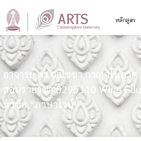
หลักสูตร
อาจารย์ ดร.วณิชชา กาญจโนภาศ ได
สอนรายวิชา 0295110 Wine Edu
หัวข้อ “ภาษาไวน์”