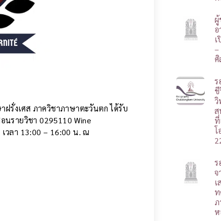
ผ
อา
เ
–
ศ
ร
ชี
ว
ฝรั่งเศส ภาควิชาภาษาตะวันตก ได้รับ
ส
ู้สอนรายวิชา 0295110 Wine
ท
โ
7 เวลา 13:00 – 16:00 น. ณ
2
ร
จ
เ
ท
ภ
ห