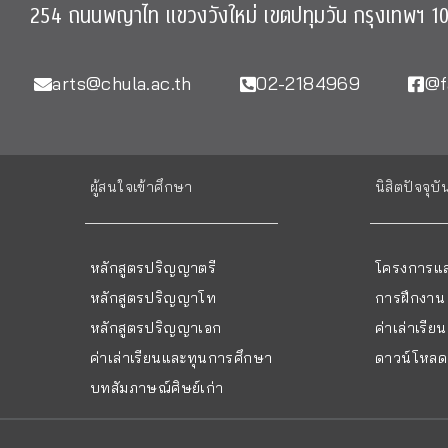
254 ถนนพญาไท แขวงวังใหม่ เขตปทุมวัน กรุงเทพฯ 1
arts@chula.ac.th
02-2184969
@f
ผู้สนใจเข้าศึกษา
นิสิตปัจจุบั
หลักสูตรปริญญาตรี
โครงการแล
หลักสูตรปริญญาโท
การฝึกงาน
หลักสูตรปริญญาเอก
ค่าเล่าเรี
ค่าเล่าเรียนและทุนการศึกษา
ดาวน์โหลด 
บทสัมภาษณ์ศิษย์เก่า