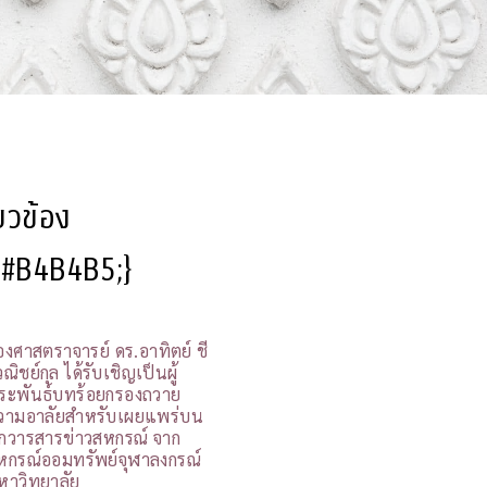
ี่ยวข้อง
l:#B4B4B5;}
องศาสตราจารย์ ดร.อาทิตย์ ชี
ณิชย์กุล ได้รับเชิญเป็นผู้
ระพันธ์บทร้อยกรองถวาย
วามอาลัยสำหรับเผยแพร่บน
กวารสารข่าวสหกรณ์ จาก
หกรณ์ออมทรัพย์จุฬาลงกรณ์
หาวิทยาลัย