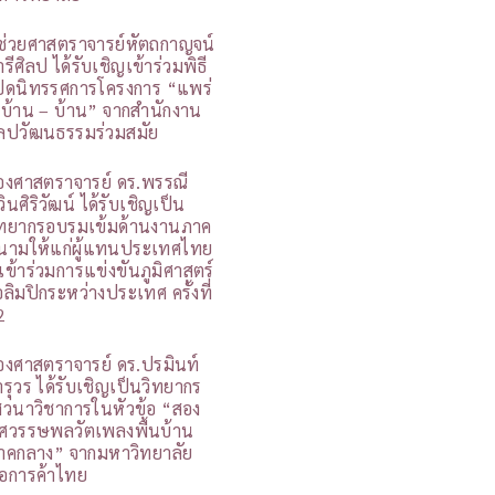
ู้ช่วยศาสตราจารย์หัตถกาญจน์
รีศิลป ได้รับเชิญเข้าร่วมพิธี
ปิดนิทรรศการโครงการ “แพร่
 บ้าน – บ้าน” จากสำนักงาน
ิลปวัฒนธรรมร่วมสมัย
องศาสตราจารย์ ดร.พรรณี
วินศิริวัฒน์ ได้รับเชิญเป็น
ิทยากรอบรมเข้มด้านงานภาค
นามให้แก่ผู้แทนประเทศไทย
ี่เข้าร่วมการแข่งขันภูมิศาสตร์
อลิมปิกระหว่างประเทศ ครั้งที่
2
องศาสตราจารย์ ดร.ปรมินท์
ารุวร ได้รับเชิญเป็นวิทยากร
สวนาวิชาการในหัวข้อ “สอง
ศวรรษพลวัตเพลงพื้นบ้าน
าคกลาง” จากมหาวิทยาลัย
อการค้าไทย