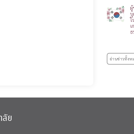
ผ
บ
ใ
เ
ธ
อ่านข่าวทั้งห
าลัย