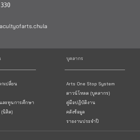
0330
acultyofarts.chula
น
บุคลากร
กเปลี่ยน
Arts One Stop System
ดาวน์โหลด (บุคลากร)
ยนและทุนการศึกษา
คู่มือปฏิบัติงาน
(นิสิต)
คลังข้อมูล
รายงานประจำปี