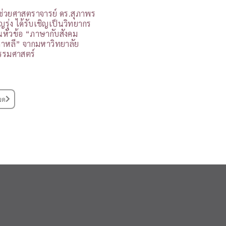
ู้ช่วยศาสตราจารย์ ดร.สุภาพร
ุญรุ่ง ได้รับเชิญเป็นวิทยากร
นหัวข้อ “ภาษากับสังคม
กาหลี” จากมหาวิทยาลัย
รรมศาสตร์
มด