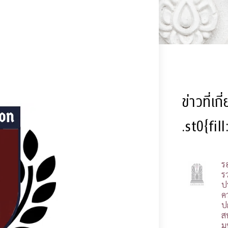
ข่าวที่เก
.st0{fil
ร
รว
ป
ค
ป
ส
ม