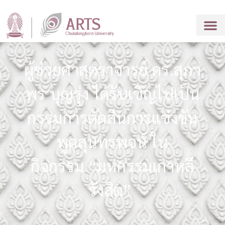
ผู้ช่วยศาสตราจารย์ ดร.สุภา
พร บุญรุ่ง ได้รับเชิญไปเป็น
กรรมการตัดสินการแข่งขัน
พูดสุนทรพจน์ ใน
กิจกรรม “มหกรรมเกาหลี
รังสิต”