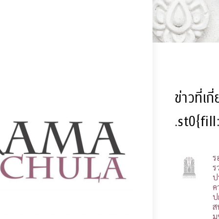
ข่าวที่เก
.st0{fil
ร
รว
ป
ค
ป
ส
ม