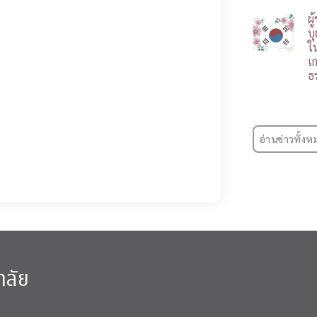
ผ
บ
ใ
เ
ธ
อ่านข่าวทั้งห
าลัย