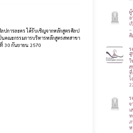
ผ
อา
เ
–
ิลปการละคร ได้รับเชิญจากหลักสูตรศิลป
ศ
ป็นคณะกรรมการบริหารหลักสูตรสหสาขา
นที่ 30 กันยายน 2570
ร
ชี
ว
ส
ท
โ
2
ร
จ
เ
ท
ภ
ห