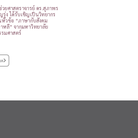
ู้ช่วยศาสตราจารย์ ดร.สุภาพร
ุญรุ่ง ได้รับเชิญเป็นวิทยากร
นหัวข้อ “ภาษากับสังคม
กาหลี” จากมหาวิทยาลัย
รรมศาสตร์
มด