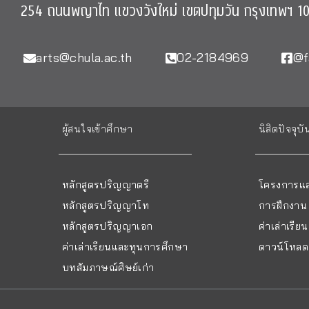
254 ถนนพญาไท แขวงวังใหม่ เขตปทุมวัน กรุงเทพฯ 1
arts@chula.ac.th
02-2184969
@f
ผู้สนใจเข้าศึกษา
นิสิตปัจจุบั
หลักสูตรปริญญาตรี
โครงการแล
หลักสูตรปริญญาโท
การฝึกงาน
หลักสูตรปริญญาเอก
ค่าเล่าเรี
ค่าเล่าเรียนและทุนการศึกษา
ดาวน์โหลด 
บทสัมภาษณ์ศิษย์เก่า