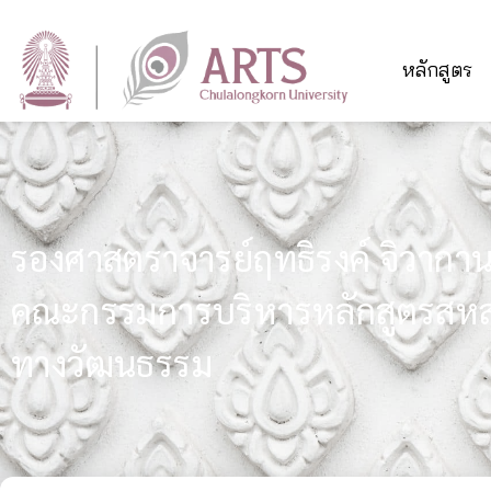
หลักสูตร
รองศาสตราจารย์ฤทธิรงค์ จิวากานน
คณะกรรมการบริหารหลักสูตรสหส
ทางวัฒนธรรม