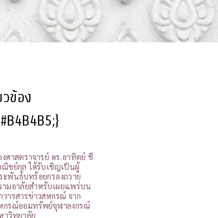
ี่ยวข้อง
l:#B4B4B5;}
องศาสตราจารย์ ดร.อาทิตย์ ชี
ณิชย์กุล ได้รับเชิญเป็นผู้
ระพันธ์บทร้อยกรองถวาย
วามอาลัยสำหรับเผยแพร่บน
กวารสารข่าวสหกรณ์ จาก
หกรณ์ออมทรัพย์จุฬาลงกรณ์
หาวิทยาลัย