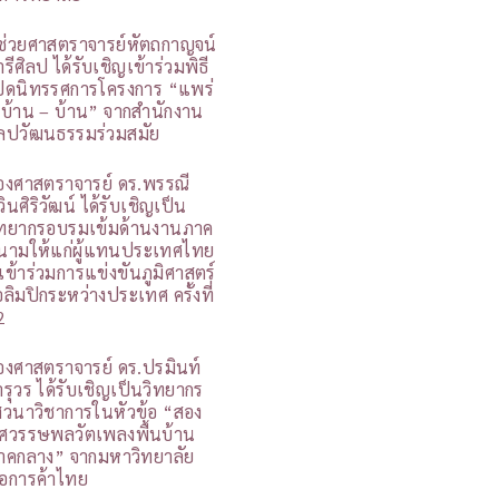
ู้ช่วยศาสตราจารย์หัตถกาญจน์
รีศิลป ได้รับเชิญเข้าร่วมพิธี
ปิดนิทรรศการโครงการ “แพร่
 บ้าน – บ้าน” จากสำนักงาน
ิลปวัฒนธรรมร่วมสมัย
องศาสตราจารย์ ดร.พรรณี
วินศิริวัฒน์ ได้รับเชิญเป็น
ิทยากรอบรมเข้มด้านงานภาค
นามให้แก่ผู้แทนประเทศไทย
ี่เข้าร่วมการแข่งขันภูมิศาสตร์
อลิมปิกระหว่างประเทศ ครั้งที่
2
องศาสตราจารย์ ดร.ปรมินท์
ารุวร ได้รับเชิญเป็นวิทยากร
สวนาวิชาการในหัวข้อ “สอง
ศวรรษพลวัตเพลงพื้นบ้าน
าคกลาง” จากมหาวิทยาลัย
อการค้าไทย