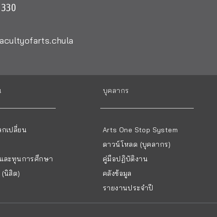
0330
acultyofarts.chula
น
บุคลากร
กเปลี่ยน
Arts One Stop System
ดาวน์โหลด (บุคลากร)
ยนและทุนการศึกษา
คู่มือปฏิบัติงาน
(นิสิต)
คลังข้อมูล
รายงานประจำปี