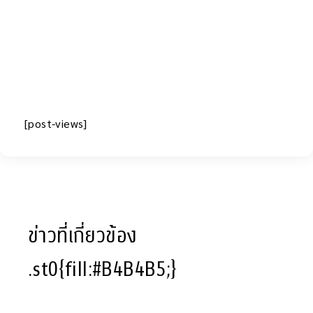
[post-views]
ข่าวที่เกี่ยวข้อง
.st0{fill:#B4B4B5;}