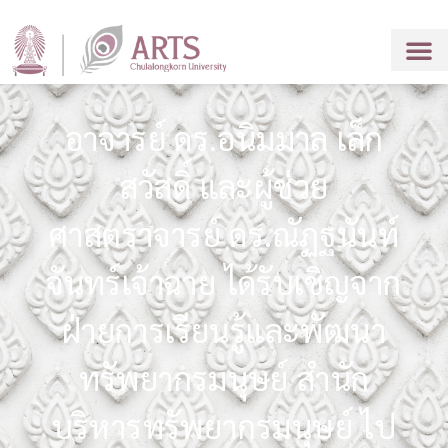
อาจารย์ ดร.อนิมมาล เล็ก
สวัสดิ์ และผู้ช่วย
ศาสตราจารย์ ดร.ณัฏฐนันท์
จันทร์เจ้าฉาย ได้รับเชิญจาก
ฝ่ายการเรียนรู้และพัฒนา
ทรัพยากรมนุษย์ สำนัก
บริหารทรัพยากรมนุษย์ ไป