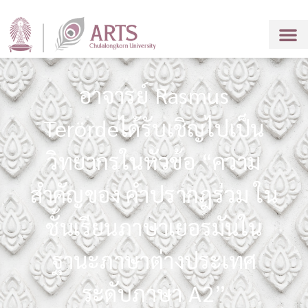
อาจารย์ Rasmus
Terördeได้รับเชิญไปเป็น
วิทยากรในหัวข้อ “ความ
สำคัญของ คำปรากฎร่วม ใน
ชั้นเรียนภาษาเยอรมันใน
ฐานะภาษาต่างประเทศ
ระดับภาษา A2”