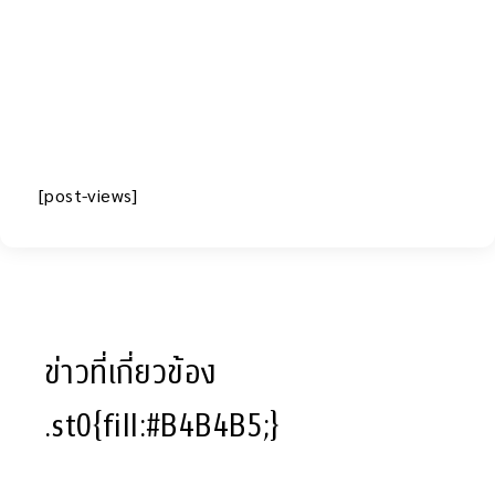
[post-views]
ข่าวที่เกี่ยวข้อง
.st0{fill:#B4B4B5;}