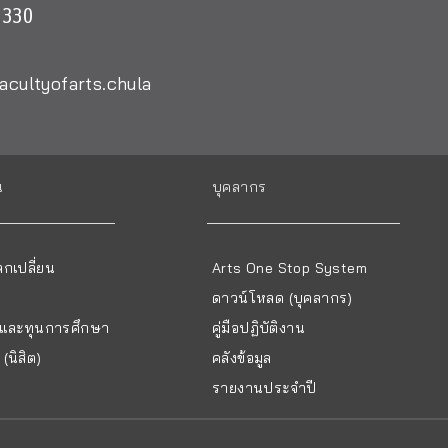
0330
acultyofarts.chula
น
บุคลากร
กเปลี่ยน
Arts One Stop System
ดาวน์โหลด (บุคลากร)
ยนและทุนการศึกษา
คู่มือปฏิบัติงาน
(นิสิต)
คลังข้อมูล
รายงานประจำปี