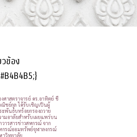
ี่ยวข้อง
l:#B4B4B5;}
องศาสตราจารย์ ดร.อาทิตย์ ชี
ณิชย์กุล ได้รับเชิญเป็นผู้
ระพันธ์บทร้อยกรองถวาย
วามอาลัยสำหรับเผยแพร่บน
กวารสารข่าวสหกรณ์ จาก
หกรณ์ออมทรัพย์จุฬาลงกรณ์
หาวิทยาลัย