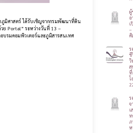
ผ
อา
ภูมิศาสตร์ ได้รับเชิญจากกรมพัฒนาที่ดิน
เ
้วย Portal” ระหว่างวันที่ 13 –
–
ฝึกอบรมคอมพิวเตอร์และภูมิสารสนเทศ
ศ
ร
ชี
ว
ส
ท
โ
2
ร
จ
เ
ท
ภ
ห