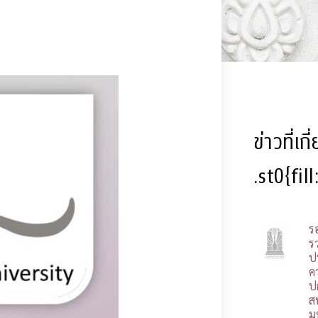
ข่าวที่เก
.st0{fil
ร
รว
ป
ค
ป
ส
ม