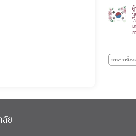
ผ
บ
ใ
เ
ธ
อ่านข่าวทั้งห
าลัย