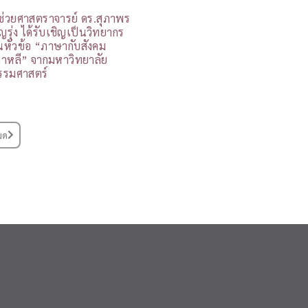
ู้ช่วยศาสตราจารย์ ดร.สุภาพร
ุญรุ่ง ได้รับเชิญเป็นวิทยากร
นหัวข้อ “ภาษากับสังคม
กาหลี” จากมหาวิทยาลัย
รรมศาสตร์
มด