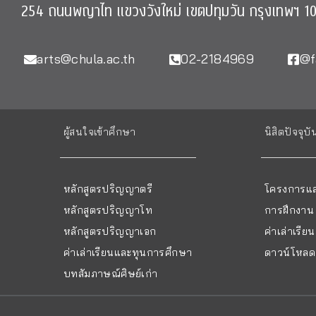
254 ถนนพญาไท แขวงวังใหม่ เขตปทุมวัน กรุงเทพฯ 1
arts@chula.ac.th
02-2184969
@f
ผู้สนใจเข้าศึกษา
นิสิตปัจจุบั
หลักสูตรปริญญาตรี
โครงการแล
หลักสูตรปริญญาโท
การฝึกงาน
หลักสูตรปริญญาเอก
ค่าเล่าเรี
ค่าเล่าเรียนและทุนการศึกษา
ดาวน์โหลด 
บทสัมภาษณ์ศิษย์เก่า