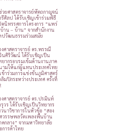
ู้ช่วยศาสตราจารย์หัตถกาญจน์
รีศิลป ได้รับเชิญเข้าร่วมพิธี
ปิดนิทรรศการโครงการ “แพร่
 บ้าน – บ้าน” จากสำนักงาน
ิลปวัฒนธรรมร่วมสมัย
องศาสตราจารย์ ดร.พรรณี
วินศิริวัฒน์ ได้รับเชิญเป็น
ิทยากรอบรมเข้มด้านงานภาค
นามให้แก่ผู้แทนประเทศไทย
ี่เข้าร่วมการแข่งขันภูมิศาสตร์
อลิมปิกระหว่างประเทศ ครั้งที่
2
องศาสตราจารย์ ดร.ปรมินท์
ารุวร ได้รับเชิญเป็นวิทยากร
สวนาวิชาการในหัวข้อ “สอง
ศวรรษพลวัตเพลงพื้นบ้าน
าคกลาง” จากมหาวิทยาลัย
อการค้าไทย