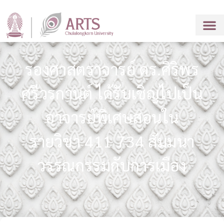
รองศาสตราจารย์ ดร.ศิริพร
ศรีวรกานต์ ได้รับเชิญไปเป็น
อาจารย์พิเศษสอนใน
รายวิชา 411 734 สัมมนา
วรรณกรรมกับการเมือง