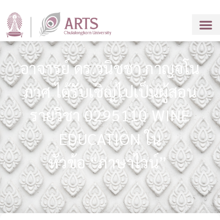
อาจารย์ ดร.วนิชชา กาญจโน
ภาศ ได้รับเชิญไปเป็นผู้สอน
รายวิชา 0295110 WINE
EDUCATION ใน
หัวข้อ “ภาษาไวน์”