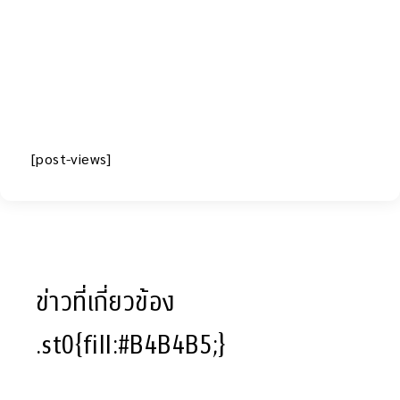
[post-views]
ข่าวที่เกี่ยวข้อง
.st0{fill:#B4B4B5;}