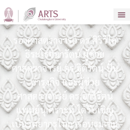
รองศาสตราจารย์ ดร.ศิริวิไล
ธีระโรจนารัตน์ ผู้ช่วย
ศาสตราจารย์ ดร.ฐิติรัตน์ ปั้น
บำรุงกิจ และผู้ช่วย
ศาสตราจารย์ ดร.อารีรัตน์
แพทย์นุเคราะห์ ได้รับเชิญ
เป็นวิทยากรในการอบรมเข้ม