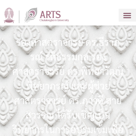
รองศาสตราจารย์ ดร.ธีราภ
รณ์ รติธรรมกุล รอง
ศาสตราจารย์ ดร.พิทยาวัฒน์
พิทยาภรณ์ และผู้ช่วย
ศาสตราจารย์ ดร.ภาวดี สาย
สุวรรณ ได้รับเชิญเป็น
วิทยากรในการอบรมเข้มเพื่อ