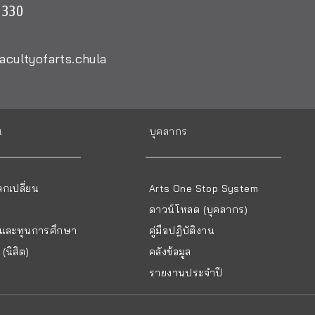
0330
acultyofarts.chula
น
บุคลากร
กเปลี่ยน
Arts One Stop System
ดาวน์โหลด (บุคลากร)
ยนและทุนการศึกษา
คู่มือปฏิบัติงาน
(นิสิต)
คลังข้อมูล
รายงานประจำปี