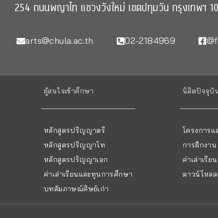
254 ถนนพญาไท แขวงวังใหม่ เขตปทุมวัน กรุงเทพฯ 1
arts@chula.ac.th
02-2184969
@f
ผู้สนใจเข้าศึกษา
นิสิตปัจจุบั
หลักสูตรปริญญาตรี
โครงการแล
หลักสูตรปริญญาโท
การฝึกงาน
หลักสูตรปริญญาเอก
ค่าเล่าเรี
ค่าเล่าเรียนและทุนการศึกษา
ดาวน์โหลด 
บทสัมภาษณ์ศิษย์เก่า