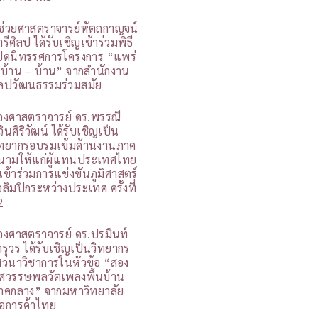
ู้ช่วยศาสตราจารย์หัตถกาญจน์
รีศิลป ได้รับเชิญเข้าร่วมพิธี
ปิดนิทรรศการโครงการ “แพร่
 บ้าน – บ้าน” จากสำนักงาน
ิลปวัฒนธรรมร่วมสมัย
องศาสตราจารย์ ดร.พรรณี
วินศิริวัฒน์ ได้รับเชิญเป็น
ิทยากรอบรมเข้มด้านงานภาค
นามให้แก่ผู้แทนประเทศไทย
ี่เข้าร่วมการแข่งขันภูมิศาสตร์
อลิมปิกระหว่างประเทศ ครั้งที่
2
องศาสตราจารย์ ดร.ปรมินท์
ารุวร ได้รับเชิญเป็นวิทยากร
สวนาวิชาการในหัวข้อ “สอง
ศวรรษพลวัตเพลงพื้นบ้าน
าคกลาง” จากมหาวิทยาลัย
อการค้าไทย