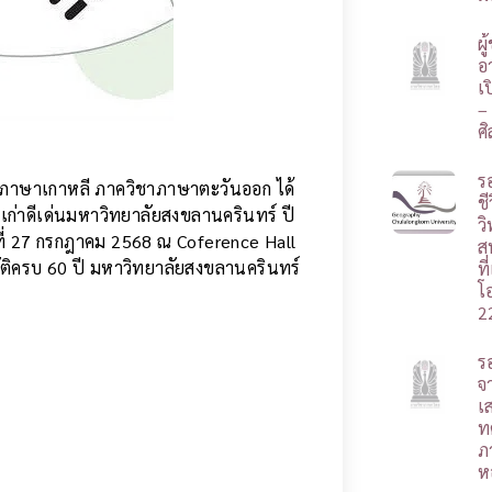
ผ
อา
เ
–
ศ
ร
ชาภาษาเกาหลี ภาควิชาภาษาตะวันออก ได้
ชี
เก่าดีเด่นมหาวิทยาลัยสงขลานครินทร์ ปี
ว
ันที่ 27 กรกฎาคม 2568 ณ Coference Hall
ส
ติครบ 60 ปี มหาวิทยาลัยสงขลานครินทร์
ท
โ
2
ร
จ
เ
ท
ภ
ห