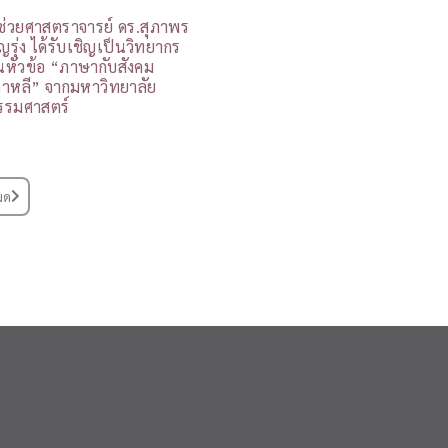
ู้ช่วยศาสตราจารย์ ดร.สุภาพร
ุญรุ่ง ได้รับเชิญเป็นวิทยากร
นหัวข้อ “ภาษากับสังคม
กาหลี” จากมหาวิทยาลัย
รรมศาสตร์
มด