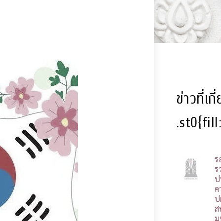
ข่าวที่เก
.st0{fil
ร
รว
ป
ค
ป
ส
ม