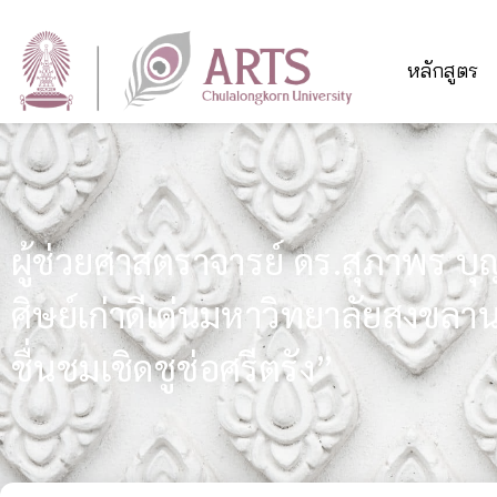
หลักสูตร
ผู้ช่วยศาสตราจารย์ ดร.สุภาพร บุญร
ศิษย์เก่าดีเด่นมหาวิทยาลัยสงขลา
ชื่นชมเชิดชูช่อศรีตรัง”