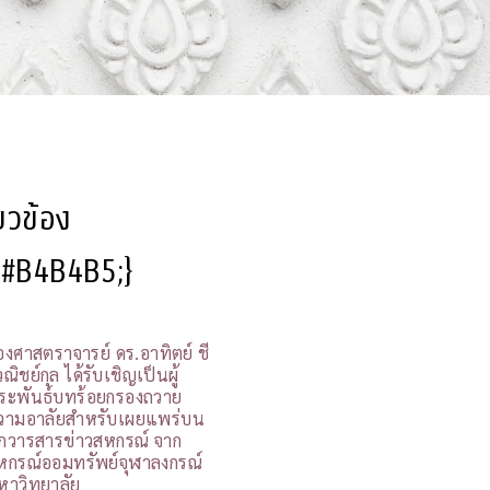
ี่ยวข้อง
l:#B4B4B5;}
องศาสตราจารย์ ดร.อาทิตย์ ชี
ณิชย์กุล ได้รับเชิญเป็นผู้
ระพันธ์บทร้อยกรองถวาย
วามอาลัยสำหรับเผยแพร่บน
กวารสารข่าวสหกรณ์ จาก
หกรณ์ออมทรัพย์จุฬาลงกรณ์
หาวิทยาลัย