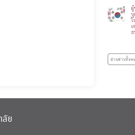
ผ
บ
ใ
เ
ธ
อ่านข่าวทั้งห
าลัย