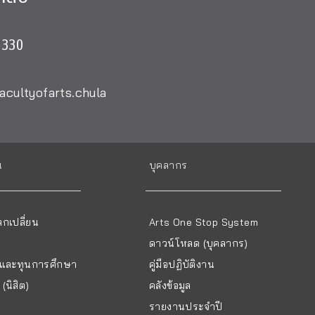
0330
acultyofarts.chula
น
บุคลากร
กเปลี่ยน
Arts One Stop System
ดาวน์โหลด (บุคลากร)
ยนและทุนการศึกษา
คู่มือปฏิบัติงาน
(นิสิต)
คลังข้อมูล
รายงานประจำปี