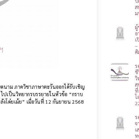
ป
ส
ม
ผ
อา
เ
–
ศ
ร
ชี
ว
ส
ียดนาม ภาควิชาภาษาตะวันออกได้รับเชิญ
ท
ไปเป็นวิทยากรบรรยายในหัวข้อ “กราบ
โ
ลังโด๋ยเม้ย” เมื่อวันที่ 12 กันยายน 2568
2
ร
จ
เ
ท