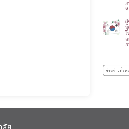
ภ
ห
ผ
บ
ใ
เ
ธ
อ่านข่าวทั้งห
าลัย