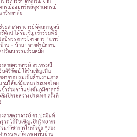
กวารสารข่าวสหกรณ์ จาก
หกรณ์ออมทรัพย์จุฬาลงกรณ์
หาวิทยาลัย
ู้ช่วยศาสตราจารย์หัตถกาญจน์
รีศิลป ได้รับเชิญเข้าร่วมพิธี
ปิดนิทรรศการโครงการ “แพร่
 บ้าน – บ้าน” จากสำนักงาน
ิลปวัฒนธรรมร่วมสมัย
องศาสตราจารย์ ดร.พรรณี
วินศิริวัฒน์ ได้รับเชิญเป็น
ิทยากรอบรมเข้มด้านงานภาค
นามให้แก่ผู้แทนประเทศไทย
ี่เข้าร่วมการแข่งขันภูมิศาสตร์
อลิมปิกระหว่างประเทศ ครั้งที่
2
องศาสตราจารย์ ดร.ปรมินท์
ารุวร ได้รับเชิญเป็นวิทยากร
สวนาวิชาการในหัวข้อ “สอง
ศวรรษพลวัตเพลงพื้นบ้าน