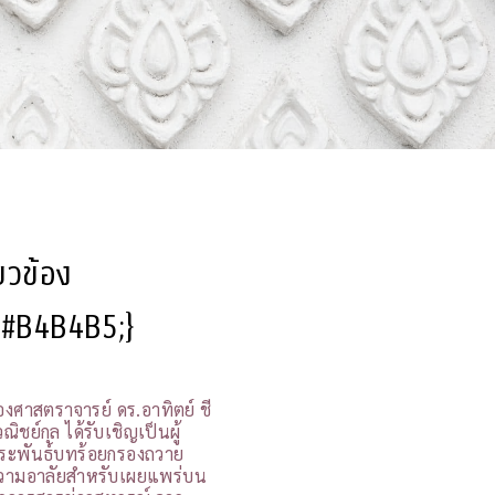
ี่ยวข้อง
l:#B4B4B5;}
องศาสตราจารย์ ดร.อาทิตย์ ชี
ณิชย์กุล ได้รับเชิญเป็นผู้
ระพันธ์บทร้อยกรองถวาย
วามอาลัยสำหรับเผยแพร่บน