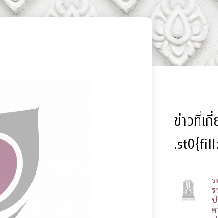
ข่าวที่เก
.st0{fil
ร
รว
ป
ค