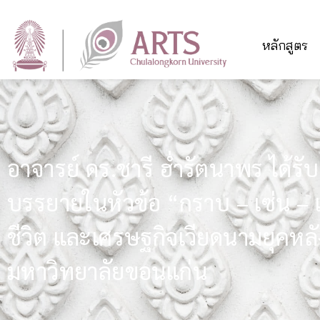
หลักสูตร
อาจารย์ ดร.ชารี ฮ่ำรัตนาพร ได้รั
บรรยายในหัวข้อ “กราบ – เซ่น – เล่
ชีวิต และเศรษฐกิจเวียดนามยุคหลั
มหาวิทยาลัยขอนแก่น