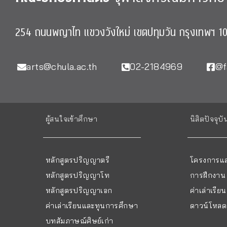
254 ถนนพญาไท แขวงวังใหม่ เขตปทุมวัน กรุงเทพฯ 1
arts@chula.ac.th
02-2184969
@f
ผู้สนใจเข้าศึกษา
นิสิตปัจจุบั
หลักสูตรปริญญาตรี
โครงการแล
หลักสูตรปริญญาโท
การฝึกงาน
หลักสูตรปริญญาเอก
ค่าเล่าเรี
ค่าเล่าเรียนและทุนการศึกษา
ดาวน์โหลด 
บทสัมภาษณ์ศิษย์เก่า