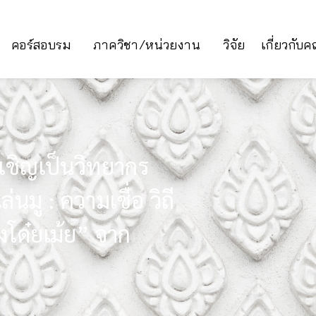
คอร์สอบรม
ภาควิชา/หน่วยงาน
วิจัย
เกี่ยวกับ
บเชิญเป็นวิทยากร
นมู : ความเชื่อ วิถี
งโด๋ยเม้ย” จาก