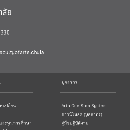
าลัย
0330
acultyofarts.chula
น
บุคลากร
กเปลี่ยน
Arts One Stop System
ดาวน์โหลด (บุคลากร)
ยนและทุนการศึกษา
คู่มือปฏิบัติงาน