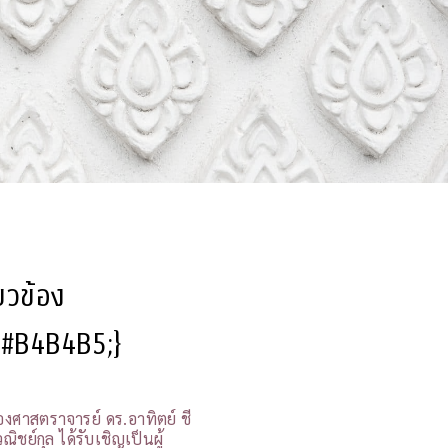
ี่ยวข้อง
l:#B4B4B5;}
องศาสตราจารย์ ดร.อาทิตย์ ชี
ณิชย์กุล ได้รับเชิญเป็นผู้