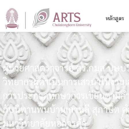
หลักสูตร
ผู้ช่วยศาสตราจารย์ ดร.กมล บุษบร
วิทยากรผู้ดำเนินการเสวนาในงา
การประกวดทักษาการเขียนตามคำบอก
กับนิทานพื้นบ้านเกาหลี สุภาษิต 
มหาวิทยาลัยหอการค้า