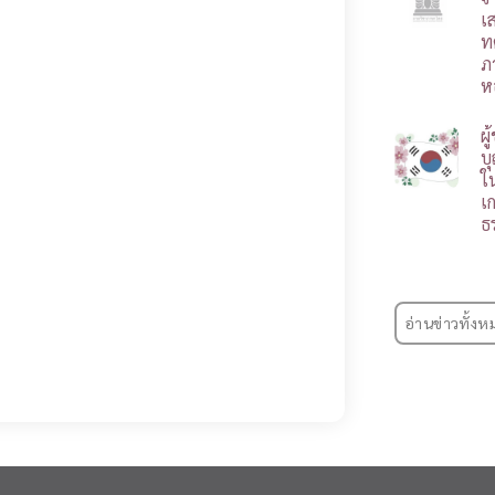
เ
ท
ภ
ห
ผ
บ
ใ
เ
ธ
อ่านข่าวทั้งห