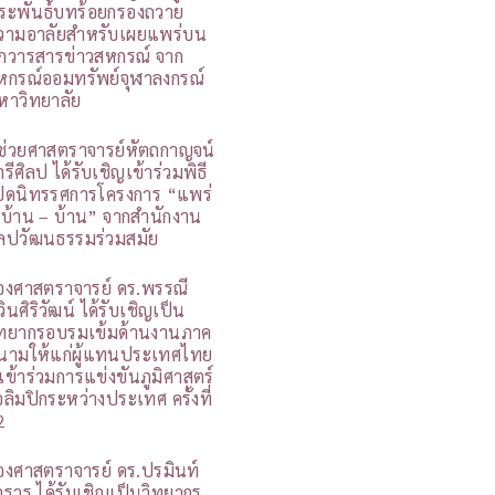
ระพันธ์บทร้อยกรองถวาย
วามอาลัยสำหรับเผยแพร่บน
กวารสารข่าวสหกรณ์ จาก
หกรณ์ออมทรัพย์จุฬาลงกรณ์
หาวิทยาลัย
ู้ช่วยศาสตราจารย์หัตถกาญจน์
รีศิลป ได้รับเชิญเข้าร่วมพิธี
ปิดนิทรรศการโครงการ “แพร่
 บ้าน – บ้าน” จากสำนักงาน
ิลปวัฒนธรรมร่วมสมัย
องศาสตราจารย์ ดร.พรรณี
วินศิริวัฒน์ ได้รับเชิญเป็น
ิทยากรอบรมเข้มด้านงานภาค
นามให้แก่ผู้แทนประเทศไทย
ี่เข้าร่วมการแข่งขันภูมิศาสตร์
อลิมปิกระหว่างประเทศ ครั้งที่
2
องศาสตราจารย์ ดร.ปรมินท์
ารุวร ได้รับเชิญเป็นวิทยากร