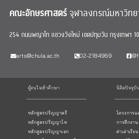
คณะอักษรศาสตร์
จุฬาลงกรณ์มหาวิทย
254 ถนนพญาไท แขวงวังใหม่ เขตปทุมวัน กรุงเทพฯ 1
arts@chula.ac.th
02-2184969
@f
ผู้สนใจเข้าศึกษา
นิสิตปัจจุบั
หลักสูตรปริญญาตรี
โครงการแล
หลักสูตรปริญญาโท
การฝึกงาน
หลักสูตรปริญญาเอก
ค่าเล่าเรี