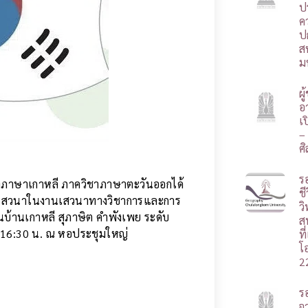
ป
ค
ป
ส
ม
ผ
อา
เ
–
ศ
ร
าภาษาเกาหลี ภาควิชาภาษาตะวันออก
ได้
ชี
การเสวนาในงานเสวนาทางวิชาการและการ
ว
นบ้านเกาหลี สุภาษิต คำพังเพย ระดับ
ส
 – 16:30 น. ณ หอประชุมใหญ่
ท
โ
2
ร
จ