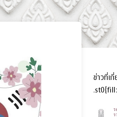
ข่าวที่เก
.st0{fil
ร
รว