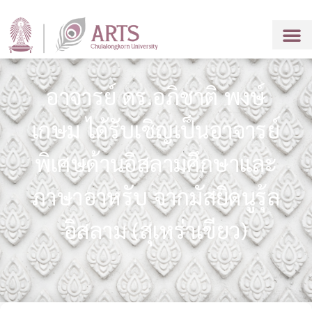
อาจารย์ ดร.อภิชาติ พงษ์
เกษม ได้รับเชิญเป็นอาจารย์
พิเศษด้านอิสลามศึกษาและ
ภาษาอาหรับ จากมัสยิดนูรุ้ล
อิสลาม (สุเหร่าเขียว)