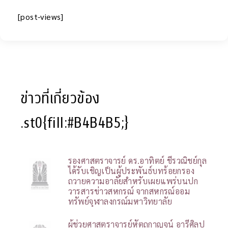
[post-views]
ข่าวที่เกี่ยวข้อง
.st0{fill:#B4B4B5;}
รองศาสตราจารย์ ดร.อาทิตย์ ชีรวณิชย์กุล
ได้รับเชิญเป็นผู้ประพันธ์บทร้อยกรอง
ถวายความอาลัยสำหรับเผยแพร่บนปก
วารสารข่าวสหกรณ์ จากสหกรณ์ออม
ทรัพย์จุฬาลงกรณ์มหาวิทยาลัย
ผู้ช่วยศาสตราจารย์หัตถกาญจน์ อารีศิลป