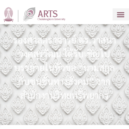
รองศาสตราจารย์ ดร.วาสนา
วงศ์สุรวัฒน์ ได้รับเชิญไป
บรรยายในหัวข้อ “นามสกุล
กับชนชั้นทางสังคม” จาก
สำนักงานวิทยทรัพยากร