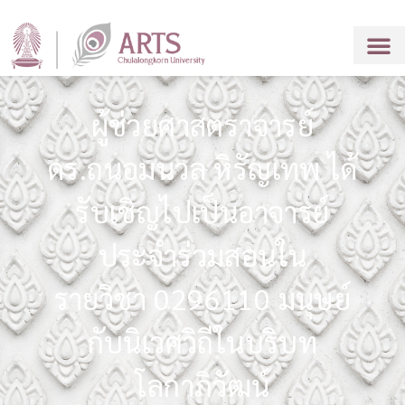
ผู้ช่วยศาสตราจารย์
ดร.ถนอมนวล หิรัญเทพ ได้
รับเชิญไปเป็นอาจารย์
ประจำร่วมสอนใน
รายวิชา 0296110 มนุษย์
กับนิเวศวิถีในบริบท
โลกาภิวัฒน์