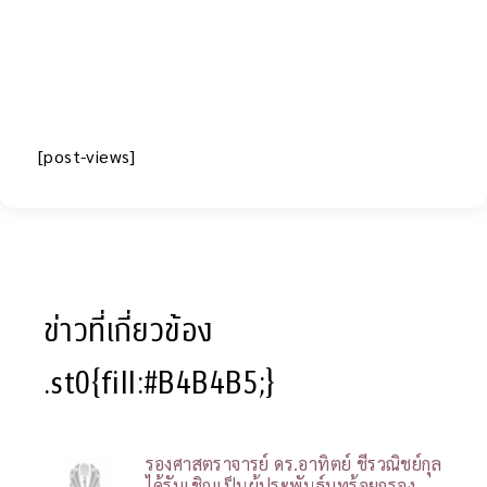
[post-views]
ข่าวที่เกี่ยวข้อง
.st0{fill:#B4B4B5;}
รองศาสตราจารย์ ดร.อาทิตย์ ชีรวณิชย์กุล
ได้รับเชิญเป็นผู้ประพันธ์บทร้อยกรอง