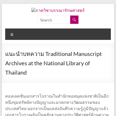
Skip
to
content
ภาค
วิชา
Menu
บรรณารักษศาสตร์
คณะ
แนะนำบทความ Traditional Manuscript
อักษร
ศาสตร์
Archives at the National Library of
จุฬาลงกรณ์
Thailand
มหาวิทยาลัย
คอลเลคชั่นเอกสารโบราณในสำนักหอสมุดแห่งชาติเป็นอีก
หนึ่งขุมทรัพย์ทางปัญญาและมรดกทางวัฒนธรรมของ
ประเทศไทย นอกจากเป็นแหล่งบันทึกความรู้ภูมิปัญญาแล้ว
เอกสารโบราณยังเป็นหลักฐานทางประวัติศาสตร์ด้านความ