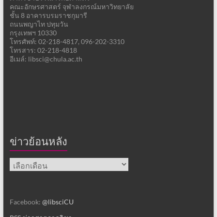
คณะอักษรศาสตร์ จุฬาลงกรณ์มหาวิทยาลัย
ชั้น 8 อาคารบรมราชกุมารี
ถนนพญาไท ปทุมวัน
กรุงเทพฯ 10330
โทรศัพท์: 02-218-4817, 096-202-3310
โทรสาร: 02-218-4818
อีเมล์: libsci@chula.ac.th
ข่าวย้อนหลัง
ข่าว
ย้อน
หลัง
Facebook:
@libsciCU