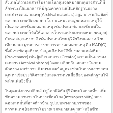
สังเกตได้ว่าเอกสารโบราณในกลุ่มจดหมายเหตุบางส่วนก็มี
ลักษณะเป็นเอกสารที่มีคุณค่าความเป็นหลักฐานอย่าง
เอกสารจดหมายเหตุ (Archival materials) อยู่มากเช่นกัน ดังที่
หลายประเทศจัดเอกสารโบราณหมวดหมู่จดหมายเหตุให้
เป็นคอลเลคชั่นจดหมายเหตุ เช่น ประเทศมาเลเซีย แต่ใน
หลายประเทศก็จัดให้เอกสารโบราณประเภทจดหมายเหตุอยู่
กับหอสมุดแห่งชาติ เช่น ประเทศไทย ผู้วิจัยจึงทดลองเปรียบ
เทียบมาตรฐานการลงรายการทางจดหมายเหตุ คือ ISAD(G)
ซึ่งมีเขตข้อมูลที่ระบุข้อมูลเชิงประวัติที่บ่งบอกแหล่งที่มา
(Provenance) เช่น ผู้ผลิตเอกสาร (Creator) ความเป็นมาของ
เอกสาร (Archival history) โดยละเอียดกับเอกสารในกลุ่ม
ตัวอย่าง พบว่าการเพิ่มบางเขตข้อมูลจะช่วยในการตรวจสอบ
คุณค่าเชิงประวัติศาสตร์และความน่าเชื่อถือของหลักฐานให้
หนักแน่นยิ่งขึ้น
ในยุคแห่งการเปลี่ยนไปสู่โลกดิจิทัล ผู้วิจัยพบโอกาสที่จะเพิ่ม
ขีดความสามารถในการเชื่อมโยง (Interoperability) ของ
คอลเลคชั่นที่อาจก้าวข้ามรูปแบบทางกายภาพของ
สารสนเทศ (เอกสารโบราณ จดหมายเหตุ ฯลฯ) หรือข้าม