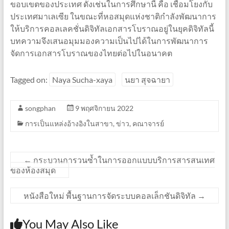
ขอบเขตของประเทศ ดังเช่นในการศึกษานี้ คือ เชื่อมโยงกับ
ประเทศมาเลเซีย ในขณะที่หอสมุดแห่งชาติกำลังพัฒนาการ
ให้บริการคอลเลคชั่นดิจิทัลเอกสารโบราณอยู่ในยุคดิจิทัลนี้
บทความจึงเสนอมุมมองความเป็นไปได้ในการพัฒนาการ
จัดการเอกสารโบราณของไทยต่อไปในอนาคต
Tagged on:
Naya Sucha-xaya
นยา สุจฉายา
songphan
9 พฤศจิกายน 2022
การเป็นแหล่งอ้างอิงในสาขา
,
ข่าว
,
คณาจารย์
←
กระบวนการวนซ้ำในการออกแบบบริการสารสนเทศ
ของห้องสมุด
หนังสือใหม่ พื้นฐานการจัดระบบคอลเล็กชันดิจิทัล
→
You May Also Like