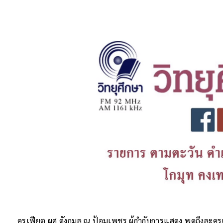
ครูเฟียต ผศ.ดังกมล ณ ป้อมเพชร ผู้กำกับการแสดง พูดถึงละค