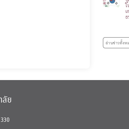
ใ
เ
ธ
อ่านข่าวทั้งห
าลัย
0330