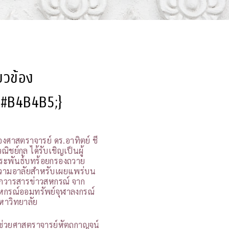
ี่ยวข้อง
l:#B4B4B5;}
องศาสตราจารย์ ดร.อาทิตย์ ชี
ณิชย์กุล ได้รับเชิญเป็นผู้
ระพันธ์บทร้อยกรองถวาย
วามอาลัยสำหรับเผยแพร่บน
กวารสารข่าวสหกรณ์ จาก
หกรณ์ออมทรัพย์จุฬาลงกรณ์
หาวิทยาลัย
ู้ช่วยศาสตราจารย์หัตถกาญจน์