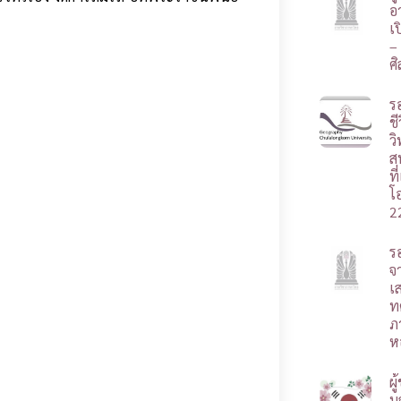
อา
เ
–
ศ
ร
ชี
ว
ส
ท
โ
2
ร
จ
เ
ท
ภ
ห
ผ
บ