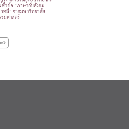
นหัวข้อ “ภาษากับสังคม
กาหลี” จากมหาวิทยาลัย
รรมศาสตร์
มด