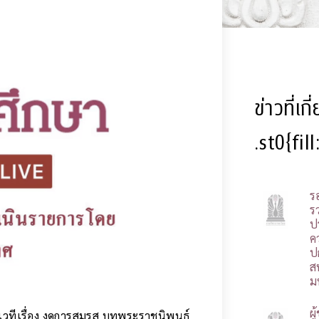
ข่าวที่เก
.st0{fil
ร
รว
ป
ค
ป
ส
ม
ผ
รเวทีเรื่อง งดการสมรส บทพระราชนิพนธ์