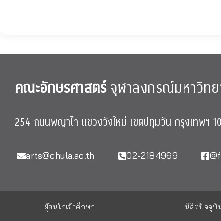
คณะอักษรศาสตร์
จุฬาลงกรณ์มหาวิทย
254 ถนนพญาไท แขวงวังใหม่ เขตปทุมวัน กรุงเทพฯ 1
arts@chula.ac.th
02-2184969
@f
ผู้สนใจเข้าศึกษา
นิสิตปัจจุบั