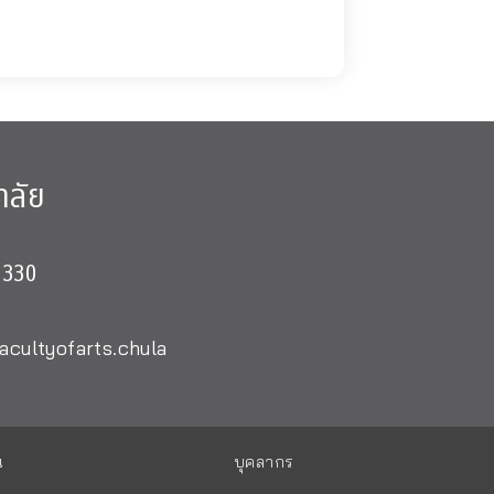
าลัย
0330
acultyofarts.chula
น
บุคลากร