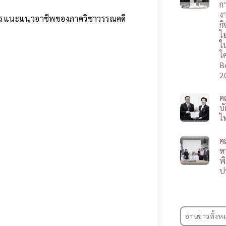
ก
ง
รงการแนะแนวอาชีพของภาควิชาวรรณคดี
ก
ไ
ใ
โ
B
2
ค
บ
ไ
ค
ห
พ
ป
อ่านข่าวทั้งห