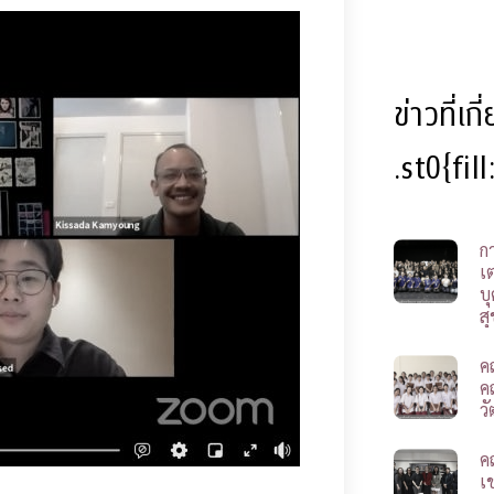
ข่าวที่เก
.st0{fil
ก
เ
บ
ส
ค
ค
ว
ค
เช