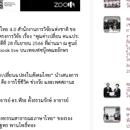
ว
ค
เช
ทย 4.0 สำนักงานการวิจัยแห่งชาติ ขอ
ก
ง
รงการวิจัย เรื่อง “คุณค่าเปลี่ยน คนแปร:
ก
ที่ 28 กันยายน 2566 ที่ผ่านมา ณ ศูนย์
ไ
ebook live บนเพจเฟซบุ๊กคณะอักษร
ใ
โ
B
2
างการเปลี่ยนแปลงในสังคมไทย” นำเสนอการ
คือ การใช้ชีวิต ช่วงวัย และเพศสถานะ
ค
บ
ไ
ารย์ ดร.พีระ ตั้งธรรมรักษ์ อาจารย์
ค
ห
นวาทกรรมสาธารณะภาษาไทย” ของรอง
พ
ณัฐพร พานโพธิ์ทอง
ป