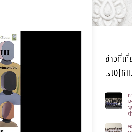
ข่าวที่เก
.st0{fil
ก
เ
บ
ส
ค
ค