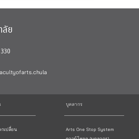
าลัย
0330
acultyofarts.chula
น
บุคลากร
กเปลี่ยน
Arts One Stop System
ดาวน์โหลด (บุคลากร)