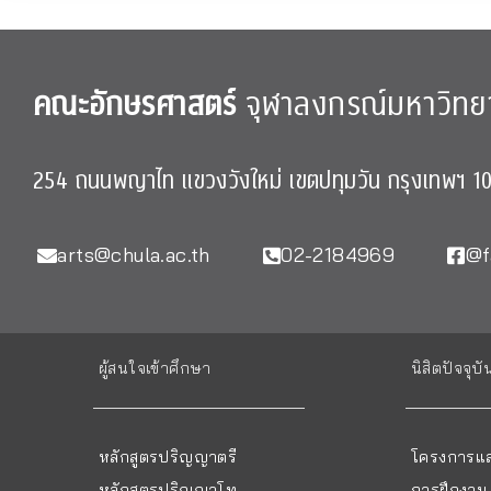
คณะอักษรศาสตร์
จุฬาลงกรณ์มหาวิทย
254 ถนนพญาไท แขวงวังใหม่ เขตปทุมวัน กรุงเทพฯ 1
arts@chula.ac.th
02-2184969
@f
ผู้สนใจเข้าศึกษา
นิสิตปัจจุบั
หลักสูตรปริญญาตรี
โครงการแล
หลักสูตรปริญญาโท
การฝึกงาน