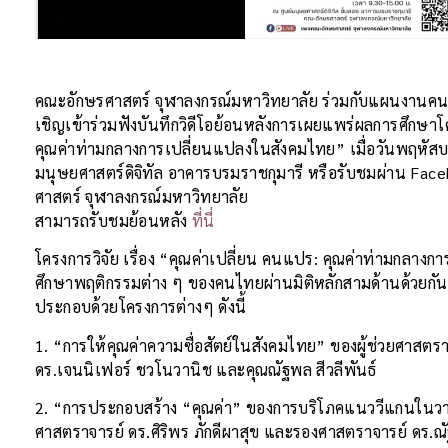
คณะอักษรศาสตร์ จุฬาลงกรณ์มหาวิทยาลัย ร่วมกับแผนงานคนไ
เชิญเข้าร่วมฟังบันทึกวิดีโอย้อนหลังการเผยแพร่ผลการศึกษาโค
คุณค่าท่ามกลางการเปลี่ยนแปลงในสังคมไทย” เมื่อวันพฤหัสบดี
มนุษยศาสตร์ดิจิทัล อาคารบรมราชกุมารี หรือรับชมผ่าน Fac
ศาสตร์ จุฬาลงกรณ์มหาวิทยาลัย
สามารถรับชมย้อนหลัง
ที่นี่
โครงการวิจัย เรื่อง “คุณค่าเปลี่ยน คนแปร: คุณค่าท่ามกล
ศึกษาพฤติกรรมต่าง ๆ ของคนไทยผ่านมิติหลักสามด้านด้วยกัน 
ประกอบด้วยโครงการต่างๆ ดังนี้
1. “การให้คุณค่าความซื่อสัตย์ในสังคมไทย” ของผู้ช่วยศาสตราจ
ดร.เจนนิเฟอร์ ชวโนวานิช และคุณณัฐพล สีวลีพันธ์
2. “การประกอบสร้าง “คุณค่า” ของการบริโภคแนววีแกนใ
ศาสตราจารย์ ดร.ศิริพร ภักดีผาสุข และรองศาสตราจารย์ ดร.