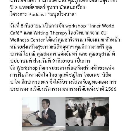
แพทย์ศาสตร์ รามาธิบดี และ คุณภูวเดช เหล่าผดุงรัชกร
ปี 2 แพทย์ศาสตร์ จุฬาฯ นำเสนอเรื่อง
โครงการ Podcast “มนุดโรงบาล”
วันที่ 8 กันยายน เป็นการจัด workshop
“Inner World
Café” และ Writing Therapy โดยวิทยากรจาก CU
Wellness Center ได้แก่ คุณธารีวรรณ เทียมเมฆ หัวหน้า
หน่วยส่งเสริมสุขภาวะนิสิตจุฬาฯ คุณคีตา มากศิริ คุณ
ปกรณ์ ใยมณี คุณสมภพ แจ่มจันทร์ และ คุณอนุสรณ์ ติ
ปปยานนท์ ส่วนวันที่ 9 กันยายน เป็นการ
จัด Workshop กิจกรรมละครเพื่อเสริมสร้างทักษะแห่ง
การฟื้นตัวทางจิตใจ โดย คุณพิชญ์ไกร ไชยเดช นิสิต
ป.โท ศิลปการละคร ซึ่งได้รับรางวัลเหรียญทองแดง การ
ประกวดงานวิจัยนวัตกรรม มหกรรมวิจัยแห่งชาติ 2566