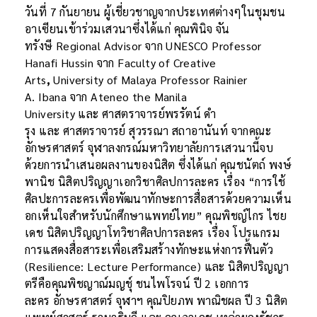
วันที่ 7 กันยายน ผู้เชี่ยวชาญจากประเทศต่างๆในชุมชน
อาเซียนเข้าร่วมเสวนาซึ่งได้แก่ คุณพินิจ จัน
ทรังษี Regional Advisor จาก UNESCO Professor
Hanafi Hussin จาก Faculty of Creative
Arts
,
University of Malaya Professor Rainier
A. Ibana จาก Ateneo the Manila
University และ ศาสตราจารย์พรรัตน์ ดำ
รุง และ ศาสตราจารย์ สุวรรณา สถาอานันท์ จากคณะ
อักษรศาสตร์ จุฬาลงกรณ์มหาวิทยาลัยการเสวนานี้จบ
ด้วยการนำเสนอผลงานของนิสิต
ซึ่งได้แก่ คุณชนัตถ์ พงษ์
พานิช นิสิตปริญญาเอกวิชาศิลปการละคร เรื่อง “การใช้
ศิลปะการละครเพื่อพัฒนาทักษะการสื่อสารด้วยความเห็น
อกเห็นใจสำหรับนักศึกษาแพทย์ไทย” คุณพิชญ์ไกร ไชย
เดช นิสิตปริญญาโทวิชาศิลปการละคร เรื่อง โปรแกรม
การแสดงสื่อสาระเพื่อเสริมสร้างทักษะแห่งการฟื้นตัว
(Resilience: Lecture Performance) และ นิสิตปริญญา
ตรีคือคุณพิชญาณ์มญชุ์ ชนไพโรจน์ ปี 2 เอกการ
ละคร อักษรศาสตร์ จุฬาฯ คุณปิยภพ พาณิชผล ปี 3 นิสิต