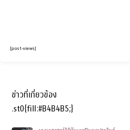
[post-views]
ข่าวที่เกี่ยวข้อง
.st0{fill:#B4B4B5;}