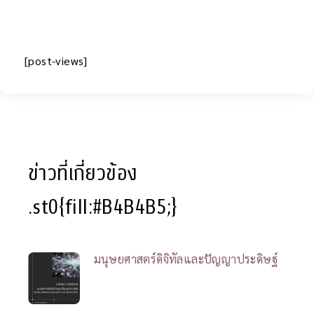
[post-views]
ข่าวที่เกี่ยวข้อง
.st0{fill:#B4B4B5;}
มนุษยศาสตร์ดิจิทัลและปัญญาประดิษฐ์