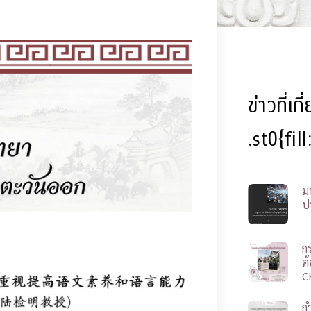
ข่าวที่เก
.st0{fil
ม
ป
ก
ต
C
ก