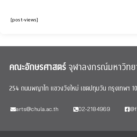
[post-views]
คณะอักษรศาสตร์
จุฬาลงกรณ์มหาวิทย
254 ถนนพญาไท แขวงวังใหม่ เขตปทุมวัน กรุงเทพฯ 1
arts@chula.ac.th
02-2184969
@f