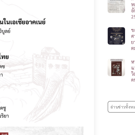
พ
อ
2
ข
ศา
ย
ต
ห
แ
ว
ค
อ่านข่าวทั้งห