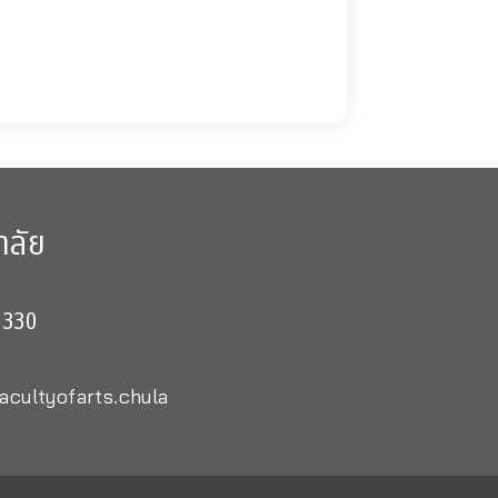
าลัย
0330
acultyofarts.chula