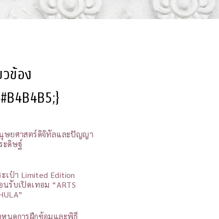
ี่ยวข้อง
l:#B4B4B5;}
นุษยศาสตร์ดิจิทัลและปัญญา
ระดิษฐ์
ระเป๋า Limited Edition
้อนรับเปิดเทอม “ARTS
HULA”
ำหนดการฝึกซ้อมและพิธี