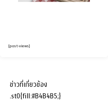
[post-views]
ข่าวที่เกี่ยวข้อง
.st0{fill:#B4B4B5;}