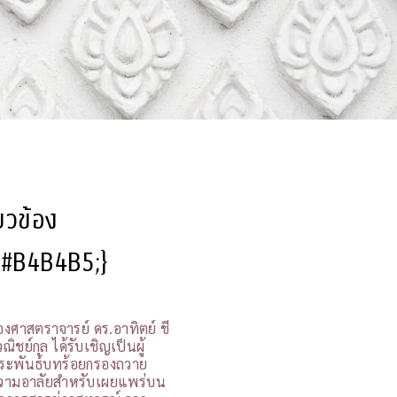
ี่ยวข้อง
l:#B4B4B5;}
องศาสตราจารย์ ดร.อาทิตย์ ชี
ณิชย์กุล ได้รับเชิญเป็นผู้
ระพันธ์บทร้อยกรองถวาย
วามอาลัยสำหรับเผยแพร่บน