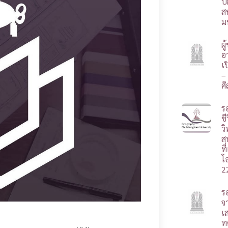
ป
ส
ม
ผ
อา
เ
–
ศ
ร
ชี
ว
ส
ท
โ
2
ร
จ
เ
ท