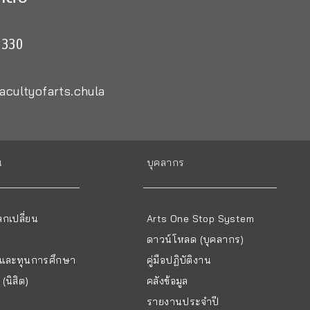
0330
acultyofarts.chula
น
บุคลากร
กเปลี่ยน
Arts One Stop System
ดาวน์โหลด (บุคลากร)
ยนและทุนการศึกษา
คู่มือปฏิบัติงาน
(นิสิต)
คลังข้อมูล
รายงานประจำปี