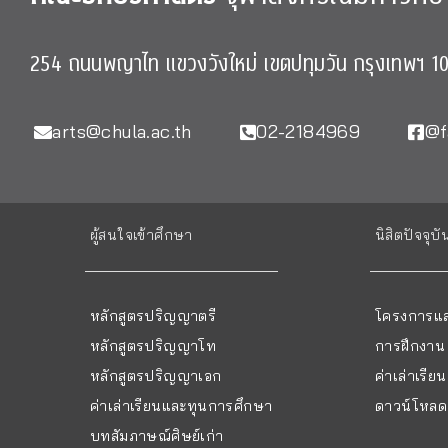
254 ถนนพญาไท แขวงวังใหม่ เขตปทุมวัน กรุงเทพฯ 1
arts@chula.ac.th
02-2184969
@f
ผู้สนใจเข้าศึกษา
นิสิตปัจจุบั
หลักสูตรปริญญาตรี
โครงการแล
หลักสูตรปริญญาโท
การฝึกงาน
หลักสูตรปริญญาเอก
ค่าเล่าเรี
ค่าเล่าเรียนและทุนการศึกษา
ดาวน์โหลด 
บทสัมภาษณ์ศิษย์เก่า