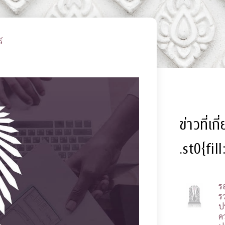
์
ข่าวที่เก
.st0{fil
ร
รว
ป
ค