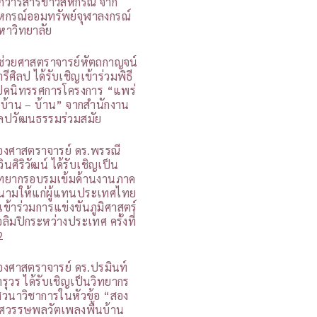
กวารสารข่าวสหกรณ์ จาก
หกรณ์ออมทรัพย์จุฬาลงกรณ์
หาวิทยาลัย
ู้ช่วยศาสตราจารย์หัตถกาญจน์
รีศิลป ได้รับเชิญเข้าร่วมพิธี
ปิดนิทรรศการโครงการ “แพร่
 บ้าน – บ้าน” จากสำนักงาน
ิลปวัฒนธรรมร่วมสมัย
องศาสตราจารย์ ดร.พรรณี
วินศิริวัฒน์ ได้รับเชิญเป็น
ิทยากรอบรมเข้มด้านงานภาค
นามให้แก่ผู้แทนประเทศไทย
ี่เข้าร่วมการแข่งขันภูมิศาสตร์
อลิมปิกระหว่างประเทศ ครั้งที่
2
องศาสตราจารย์ ดร.ปรมินท์
ารุวร ได้รับเชิญเป็นวิทยากร
สวนาวิชาการในหัวข้อ “สอง
ศวรรษพลวัตเพลงพื้นบ้าน