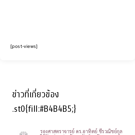
[post-views]
ข่าวที่เกี่ยวข้อง
.st0{fill:#B4B4B5;}
รองศาสตราจารย์ ดร.อาทิตย์ ชีรวณิชย์กุล