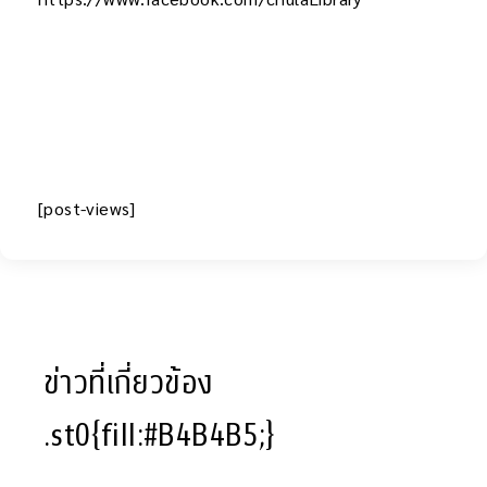
[post-views]
ข่าวที่เกี่ยวข้อง
.st0{fill:#B4B4B5;}