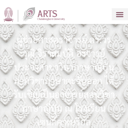
ผู้ช่วยศาสตราจารย์ ดร.วร
วุฒิ จิราสมบัติ อาจารย์
ประจำสาขาวิชาภาษาญี่ปุ่น
ภาควิชาภาษาตะวันออก ได้
รับเชิญเป็นอาจารย์สอนวิชา
ภาษาญี่ปุ่น ณ โรงเรียน
เซนต์คาเบรียล