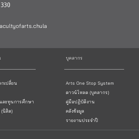
0330
acultyofarts.chula
น
บุคลากร
กเปลี่ยน
Arts One Stop System
ดาวน์โหลด (บุคลากร)
ยนและทุนการศึกษา
คู่มือปฏิบัติงาน
(นิสิต)
คลังข้อมูล
รายงานประจำปี