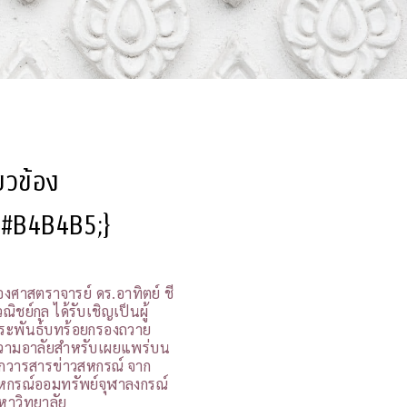
ี่ยวข้อง
l:#B4B4B5;}
องศาสตราจารย์ ดร.อาทิตย์ ชี
ณิชย์กุล ได้รับเชิญเป็นผู้
ระพันธ์บทร้อยกรองถวาย
วามอาลัยสำหรับเผยแพร่บน
กวารสารข่าวสหกรณ์ จาก
หกรณ์ออมทรัพย์จุฬาลงกรณ์
หาวิทยาลัย