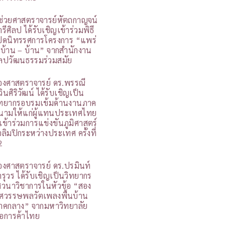
ู้ช่วยศาสตราจารย์หัตถกาญจน์
รีศิลป ได้รับเชิญเข้าร่วมพิธี
ปิดนิทรรศการโครงการ “แพร่
 บ้าน – บ้าน” จากสำนักงาน
ิลปวัฒนธรรมร่วมสมัย
องศาสตราจารย์ ดร.พรรณี
วินศิริวัฒน์ ได้รับเชิญเป็น
ิทยากรอบรมเข้มด้านงานภาค
นามให้แก่ผู้แทนประเทศไทย
ี่เข้าร่วมการแข่งขันภูมิศาสตร์
อลิมปิกระหว่างประเทศ ครั้งที่
2
องศาสตราจารย์ ดร.ปรมินท์
ารุวร ได้รับเชิญเป็นวิทยากร
สวนาวิชาการในหัวข้อ “สอง
ศวรรษพลวัตเพลงพื้นบ้าน
าคกลาง” จากมหาวิทยาลัย
อการค้าไทย