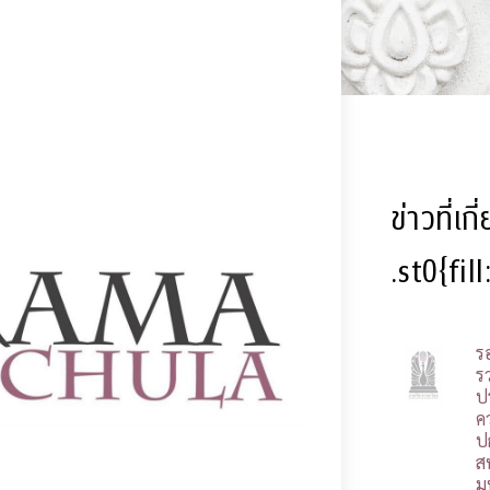
ข่าวที่เก
.st0{fil
ร
รว
ป
ค
ป
ส
ม