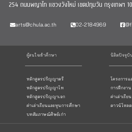
254 ถนนพญาไท แขวงวังใหม่ เขตปทุมวัน กรุงเทพฯ 1
arts@chula.ac.th
02-2184969
@f
ผู้สนใจเข้าศึกษา
นิสิตปัจจุบั
หลักสูตรปริญญาตรี
โครงการแล
หลักสูตรปริญญาโท
การฝึกงาน
หลักสูตรปริญญาเอก
ค่าเล่าเรี
ค่าเล่าเรียนและทุนการศึกษา
ดาวน์โหลด 
บทสัมภาษณ์ศิษย์เก่า