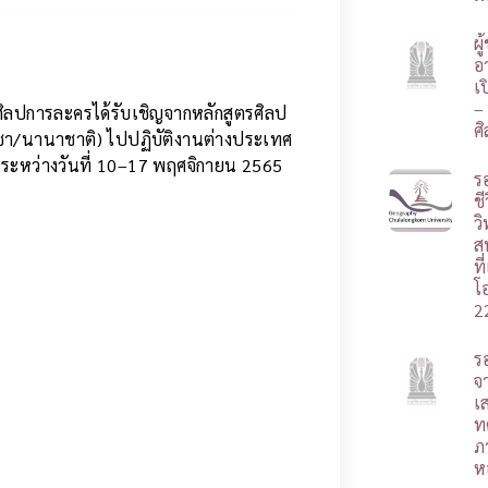
ผ
อา
เ
–
ิลปการละครได้รับเชิญจากหลักสูตรศิลป
ศ
า/นานาชาติ) ไปปฏิบัติงานต่างประเทศ
 ระหว่างวันที่ 10–17 พฤศจิกายน 2565
ร
ชี
ว
ส
ท
โ
2
ร
จ
เ
ท
ภ
ห