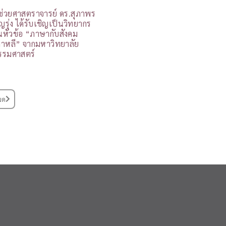
ู้ช่วยศาสตราจารย์ ดร.สุภาพร
ุญรุ่ง ได้รับเชิญเป็นวิทยากร
นหัวข้อ “ภาษากับสังคม
กาหลี” จากมหาวิทยาลัย
รรมศาสตร์
มด