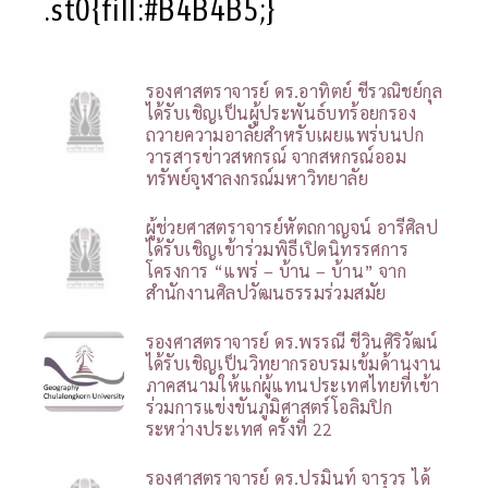
.st0{fill:#B4B4B5;}
รองศาสตราจารย์ ดร.อาทิตย์ ชีรวณิชย์กุล
ได้รับเชิญเป็นผู้ประพันธ์บทร้อยกรอง
ถวายความอาลัยสำหรับเผยแพร่บนปก
วารสารข่าวสหกรณ์ จากสหกรณ์ออม
ทรัพย์จุฬาลงกรณ์มหาวิทยาลัย
ผู้ช่วยศาสตราจารย์หัตถกาญจน์ อารีศิลป
ได้รับเชิญเข้าร่วมพิธีเปิดนิทรรศการ
โครงการ “แพร่ – บ้าน – บ้าน” จาก
สำนักงานศิลปวัฒนธรรมร่วมสมัย
รองศาสตราจารย์ ดร.พรรณี ชีวินศิริวัฒน์
ได้รับเชิญเป็นวิทยากรอบรมเข้มด้านงาน
ภาคสนามให้แก่ผู้แทนประเทศไทยที่เข้า
ร่วมการแข่งขันภูมิศาสตร์โอลิมปิก
ระหว่างประเทศ ครั้งที่ 22
รองศาสตราจารย์ ดร.ปรมินท์ จารุวร ได้