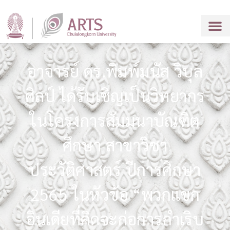
อาจารย์ ดร.พิมพ์มนัส วิบุล
ศิลป์ ได้รับเชิญเป็นวิทยากร
ในโครงการสัมมนาบัณฑิต
ศึกษา สาขาวิชา
ประวัติศาสตร์ ปีการศึกษา
2565 ในหัวข้อ “พวกแขก
อินเดียที่คิดจะก่อการกำเริบ