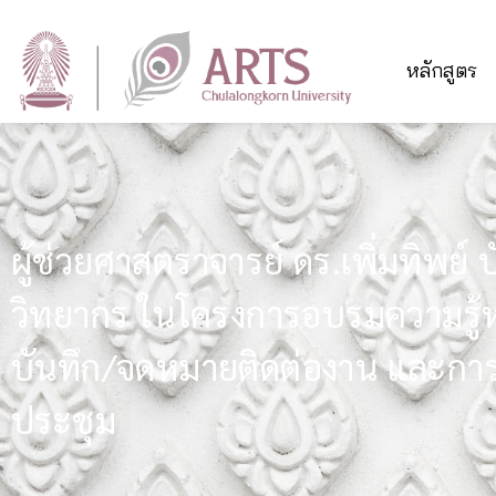
หลักสูตร
ผู้ช่วยศาสตราจารย์ ดร.เพิ่มทิพย์ บ
วิทยากร ในโครงการอบรมความรู้ห
บันทึก/จดหมายติดต่องาน และกา
ประชุม