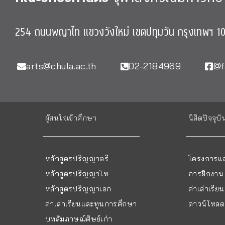
254 ถนนพญาไท แขวงวังใหม่ เขตปทุมวัน กรุงเทพฯ 1
arts@chula.ac.th
02-2184969
@f
ผู้สนใจเข้าศึกษา
นิสิตปัจจุบั
หลักสูตรปริญญาตรี
โครงการแล
หลักสูตรปริญญาโท
การฝึกงาน
หลักสูตรปริญญาเอก
ค่าเล่าเรี
ค่าเล่าเรียนและทุนการศึกษา
ดาวน์โหลด 
บทสัมภาษณ์ศิษย์เก่า