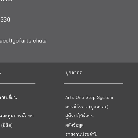
0330
acultyofarts.chula
น
บุคลากร
กเปลี่ยน
Arts One Stop System
ดาวน์โหลด (บุคลากร)
ยนและทุนการศึกษา
คู่มือปฏิบัติงาน
(นิสิต)
คลังข้อมูล
รายงานประจำปี