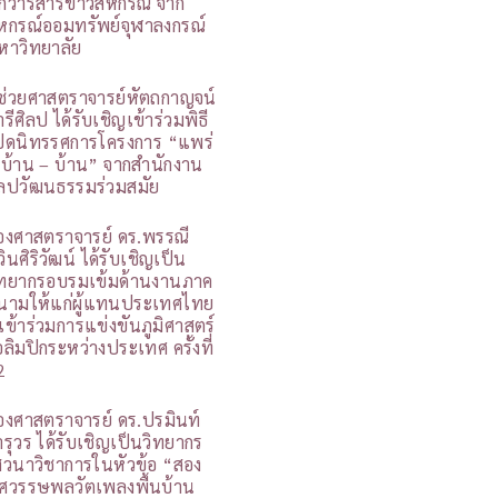
กวารสารข่าวสหกรณ์ จาก
หกรณ์ออมทรัพย์จุฬาลงกรณ์
หาวิทยาลัย
ู้ช่วยศาสตราจารย์หัตถกาญจน์
รีศิลป ได้รับเชิญเข้าร่วมพิธี
ปิดนิทรรศการโครงการ “แพร่
 บ้าน – บ้าน” จากสำนักงาน
ิลปวัฒนธรรมร่วมสมัย
องศาสตราจารย์ ดร.พรรณี
วินศิริวัฒน์ ได้รับเชิญเป็น
ิทยากรอบรมเข้มด้านงานภาค
นามให้แก่ผู้แทนประเทศไทย
ี่เข้าร่วมการแข่งขันภูมิศาสตร์
อลิมปิกระหว่างประเทศ ครั้งที่
2
องศาสตราจารย์ ดร.ปรมินท์
ารุวร ได้รับเชิญเป็นวิทยากร
สวนาวิชาการในหัวข้อ “สอง
ศวรรษพลวัตเพลงพื้นบ้าน