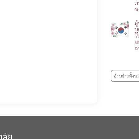
ภ
ห
ผ
บ
ใ
เ
ธ
อ่านข่าวทั้งห
าลัย