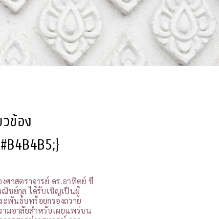
ี่ยวข้อง
l:#B4B4B5;}
องศาสตราจารย์ ดร.อาทิตย์ ชี
ณิชย์กุล ได้รับเชิญเป็นผู้
ระพันธ์บทร้อยกรองถวาย
วามอาลัยสำหรับเผยแพร่บน