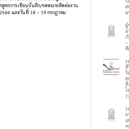
ป
กสูตรการเขียนบันทึก/จดหมายติดต่องาน
ส
566 และวันที่ 18 – 19 กรกฎาคม
ม
ผ
อา
เ
–
ศ
ร
ชี
ว
ส
ท
โ
2
ร
จ
เ
ท