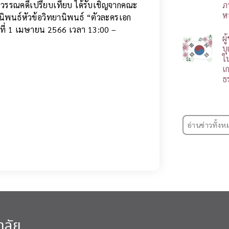
าวรรณคดีเปรียบเทียบ ได้รับเชิญจากคณะ
ภ
ห
ิพนธ์หัวข้อวิทยานิพนธ์ “ตัวละครเอก
ที่ 1 เมษายน 2566 เวลา 13:00 –
ผ
บ
ใ
เ
ธ
อ่านข่าวทั้งห
าลัย