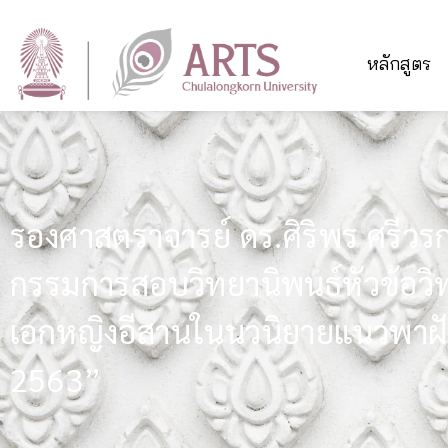
หลักสูตร
รองศาสตราจารย์ ดร.ศิริพร ศรีวรก
กรรมการสอบวิทยานิพนธ์หัวข้อวิ
เอกหญิงอีสานในนวนิยายแนวพาฝั
2563”