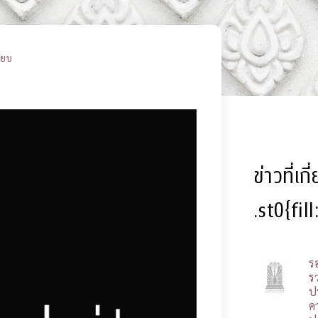
ียบ
ข่าวที่เก
.st0{fil
ร
รว
ป
ค