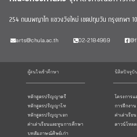
254 ถนนพญาไท แขวงวังใหม่ เขตปทุมวัน กรุงเทพฯ 1
arts@chula.ac.th
02-2184969
@f
ผู้สนใจเข้าศึกษา
นิสิตปัจจุบั
หลักสูตรปริญญาตรี
โครงการแล
หลักสูตรปริญญาโท
การฝึกงาน
หลักสูตรปริญญาเอก
ค่าเล่าเรี
ค่าเล่าเรียนและทุนการศึกษา
ดาวน์โหลด 
บทสัมภาษณ์ศิษย์เก่า