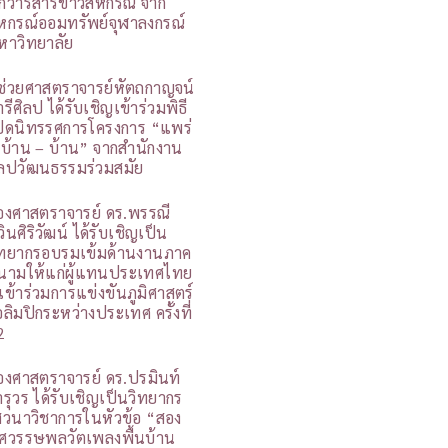
กวารสารข่าวสหกรณ์ จาก
หกรณ์ออมทรัพย์จุฬาลงกรณ์
หาวิทยาลัย
ู้ช่วยศาสตราจารย์หัตถกาญจน์
รีศิลป ได้รับเชิญเข้าร่วมพิธี
ปิดนิทรรศการโครงการ “แพร่
 บ้าน – บ้าน” จากสำนักงาน
ิลปวัฒนธรรมร่วมสมัย
องศาสตราจารย์ ดร.พรรณี
วินศิริวัฒน์ ได้รับเชิญเป็น
ิทยากรอบรมเข้มด้านงานภาค
นามให้แก่ผู้แทนประเทศไทย
ี่เข้าร่วมการแข่งขันภูมิศาสตร์
อลิมปิกระหว่างประเทศ ครั้งที่
2
องศาสตราจารย์ ดร.ปรมินท์
ารุวร ได้รับเชิญเป็นวิทยากร
สวนาวิชาการในหัวข้อ “สอง
ศวรรษพลวัตเพลงพื้นบ้าน