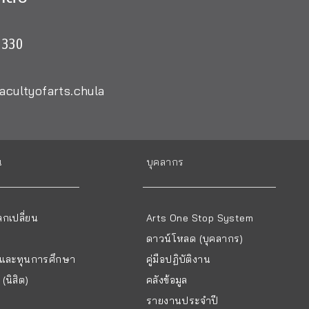
0330
acultyofarts.chula
น
บุคลากร
กเปลี่ยน
Arts One Stop System
ดาวน์โหลด (บุคลากร)
ยนและทุนการศึกษา
คู่มือปฏิบัติงาน
(นิสิต)
คลังข้อมูล
รายงานประจำปี