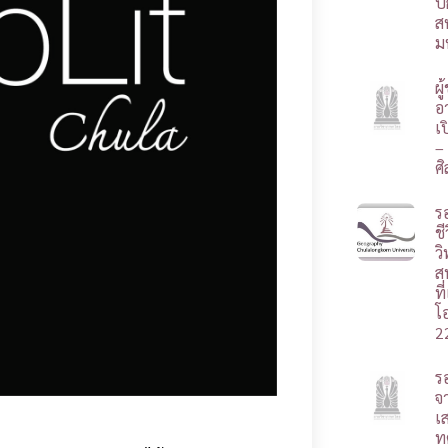
ป
ส
ม
ผ
อา
เ
–
ศ
ร
ชี
ว
ส
ท
โ
2
ร
จ
เ
ท