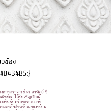
ี่ยวข้อง
l:#B4B4B5;}
องศาสตราจารย์ ดร.อาทิตย์ ชี
ณิชย์กุล ได้รับเชิญเป็นผู้
ระพันธ์บทร้อยกรองถวาย
วามอาลัยสำหรับเผยแพร่บน