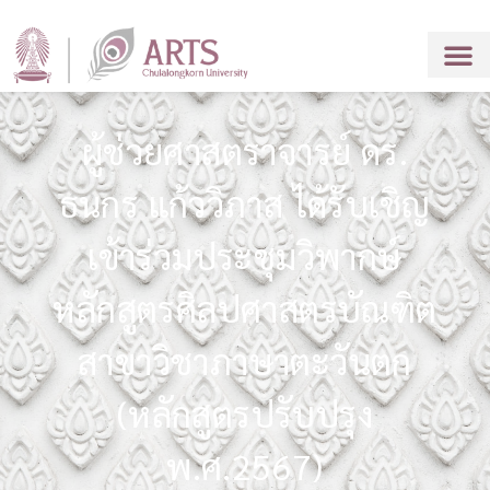
ผู้ช่วยศาสตราจารย์ ดร.
ธนกร แก้ววิภาส ได้รับเชิญ
เข้าร่วมประชุมวิพากษ์
หลักสูตรศิลปศาสตรบัณฑิต
สาขาวิชาภาษาตะวันตก
(หลักสูตรปรับปรุง
พ.ศ.2567)