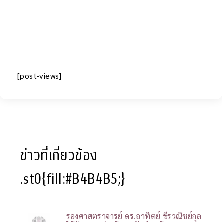
[post-views]
ข่าวที่เกี่ยวข้อง
.st0{fill:#B4B4B5;}
รองศาสตราจารย์ ดร.อาทิตย์ ชีรวณิชย์กุล