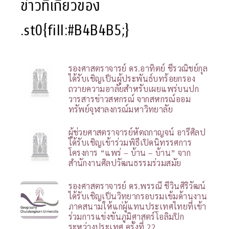
ข่าวที่เกี่ยวข้อง
.st0{fill:#B4B4B5;}
รองศาสตราจารย์ ดร.อาทิตย์ ชีรวณิชย์กุล
ได้รับเชิญเป็นผู้ประพันธ์บทร้อยกรอง
ถวายความอาลัยสำหรับเผยแพร่บนปก
วารสารข่าวสหกรณ์ จากสหกรณ์ออม
ทรัพย์จุฬาลงกรณ์มหาวิทยาลัย
ผู้ช่วยศาสตราจารย์หัตถกาญจน์ อารีศิลป
ได้รับเชิญเข้าร่วมพิธีเปิดนิทรรศการ
โครงการ “แพร่ – บ้าน – บ้าน” จาก
สำนักงานศิลปวัฒนธรรมร่วมสมัย
รองศาสตราจารย์ ดร.พรรณี ชีวินศิริวัฒน์
ได้รับเชิญเป็นวิทยากรอบรมเข้มด้านงาน
ภาคสนามให้แก่ผู้แทนประเทศไทยที่เข้า
ร่วมการแข่งขันภูมิศาสตร์โอลิมปิก
ระหว่างประเทศ ครั้งที่ 22