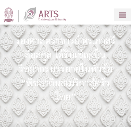
รองศาสตราจารย์ ดร.ภาสุรี
ลือสกุล ได้รับเชิญเป็น
วิทยากรบรรยายในหัวข้อ
“พืชลาตินอเมริกาสู่ครัว
ไทย”