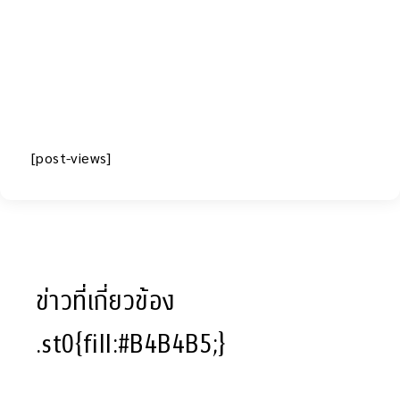
[post-views]
ข่าวที่เกี่ยวข้อง
.st0{fill:#B4B4B5;}