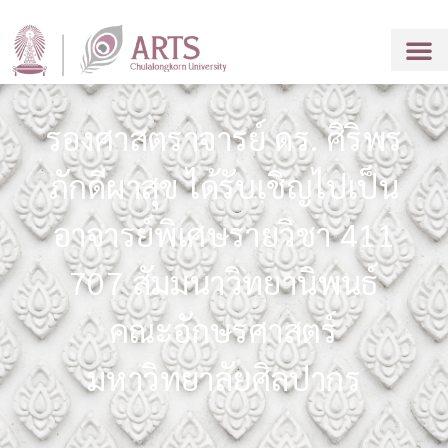
รองศาสตราจารย์ ดร. ศิริพร
ภักดีผาสุข ได้รับเชิญไปเป็น
อาจารย์พิเศษรายวิชา 411
707 สัมมนาวิทยานิพนธ์
คณะอักษรศาสตร์
มหาวิทยาลัยศิลปากร