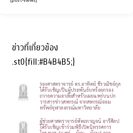
ข่าวที่เกี่ยวข้อง
.st0{fill:#B4B4B5;}
รองศาสตราจารย์ ดร.อาทิตย์ ชีรวณิชย์กุล
ได้รับเชิญเป็นผู้ประพันธ์บทร้อยกรอง
ถวายความอาลัยสำหรับเผยแพร่บนปก
วารสารข่าวสหกรณ์ จากสหกรณ์ออม
ทรัพย์จุฬาลงกรณ์มหาวิทยาลัย
ผู้ช่วยศาสตราจารย์หัตถกาญจน์ อารีศิลป
ได้รับเชิญเข้าร่วมพิธีเปิดนิทรรศการ
โครงการ “แพร่ – บ้าน – บ้าน” จาก