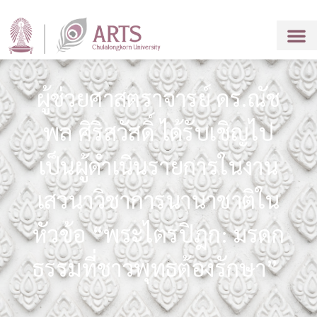
ผู้ช่วยศาสตราจารย์ ดร.ณัช
พล ศิริสวัสดิ์ ได้รับเชิญไป
เป็นผู้ดำเนินรายการในงาน
เสวนาวิชาการนานาชาติใน
หัวข้อ “พระไตรปิฎก: มรดก
ธรรมที่ชาวพุทธต้องรักษา”