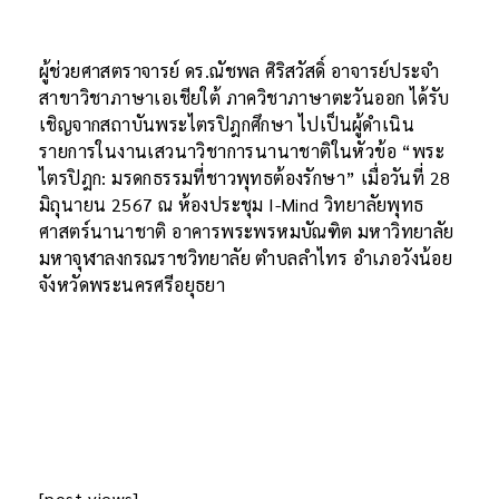
ผู้ช่วยศาสตราจารย์ ดร.ณัชพล ศิริสวัสดิ์ อาจารย์ประจำ
สาขาวิชาภาษาเอเชียใต้ ภาควิชาภาษาตะวันออก ได้รับ
เชิญจากสถาบันพระไตรปิฎกศึกษา ไปเป็นผู้ดำเนิน
รายการในงานเสวนาวิชาการนานาชาติในหัวข้อ “พระ
ไตรปิฎก: มรดกธรรมที่ชาวพุทธต้องรักษา” เมื่อวันที่ 28
มิถุนายน 2567 ณ ห้องประชุม I-Mind วิทยาลัยพุทธ
ศาสตร์นานาชาติ อาคารพระพรหมบัณฑิต มหาวิทยาลัย
มหาจุฬาลงกรณราชวิทยาลัย ตำบลลำไทร อำเภอวังน้อย
จังหวัดพระนครศรีอยุธยา
[post-views]