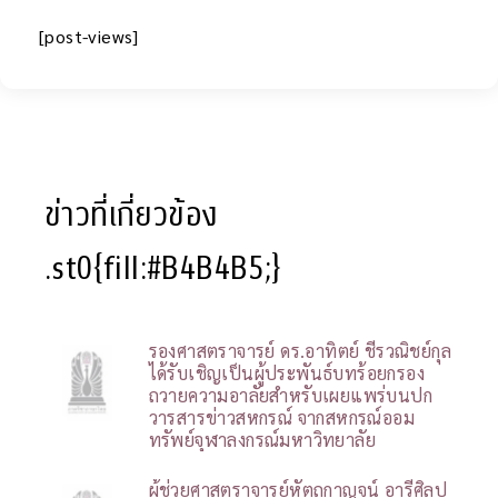
[post-views]
ข่าวที่เกี่ยวข้อง
.st0{fill:#B4B4B5;}
รองศาสตราจารย์ ดร.อาทิตย์ ชีรวณิชย์กุล
ได้รับเชิญเป็นผู้ประพันธ์บทร้อยกรอง
ถวายความอาลัยสำหรับเผยแพร่บนปก
วารสารข่าวสหกรณ์ จากสหกรณ์ออม
ทรัพย์จุฬาลงกรณ์มหาวิทยาลัย
ผู้ช่วยศาสตราจารย์หัตถกาญจน์ อารีศิลป