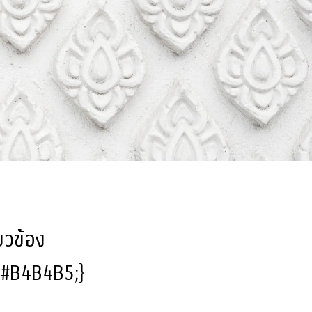
ี่ยวข้อง
l:#B4B4B5;}