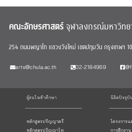
คณะอักษรศาสตร์
จุฬาลงกรณ์มหาวิทย
254 ถนนพญาไท แขวงวังใหม่ เขตปทุมวัน กรุงเทพฯ 1
arts@chula.ac.th
02-2184969
@f
ผู้สนใจเข้าศึกษา
นิสิตปัจจุบั
หลักสูตรปริญญาตรี
โครงการแล
หลักสูตรปริญญาโท
การฝึกงาน