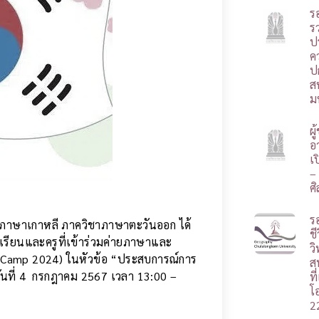
ร
รว
ป
ค
ป
ส
ม
ผ
อา
เ
–
ศ
ร
ชาภาษาเกาหลี ภาควิชาภาษาตะวันออก ได้
ชี
เรียนและครูที่เข้าร่วมค่ายภาษาและ
ว
 Camp 2024) ในหัวข้อ “ประสบการณ์การ
ส
นที่ 4 กรกฎาคม 2567 เวลา 13:00 –
ท
โ
2