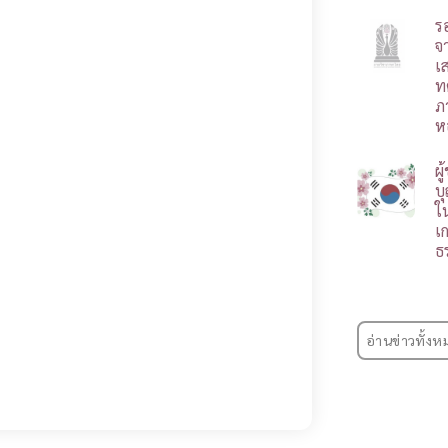
ร
จ
เ
ท
ภ
ห
ผ
บ
ใ
เ
ธ
อ่านข่าวทั้งห