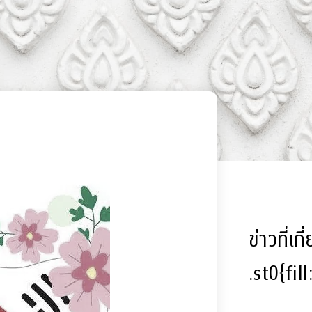
ข่าวที่เก
.st0{fil