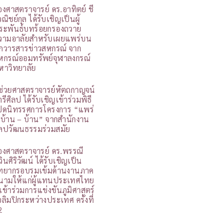
องศาสตราจารย์ ดร.อาทิตย์ ชี
ณิชย์กุล ได้รับเชิญเป็นผู้
ระพันธ์บทร้อยกรองถวาย
วามอาลัยสำหรับเผยแพร่บน
กวารสารข่าวสหกรณ์ จาก
หกรณ์ออมทรัพย์จุฬาลงกรณ์
หาวิทยาลัย
ู้ช่วยศาสตราจารย์หัตถกาญจน์
รีศิลป ได้รับเชิญเข้าร่วมพิธี
ปิดนิทรรศการโครงการ “แพร่
 บ้าน – บ้าน” จากสำนักงาน
ิลปวัฒนธรรมร่วมสมัย
องศาสตราจารย์ ดร.พรรณี
วินศิริวัฒน์ ได้รับเชิญเป็น
ิทยากรอบรมเข้มด้านงานภาค
นามให้แก่ผู้แทนประเทศไทย
ี่เข้าร่วมการแข่งขันภูมิศาสตร์
อลิมปิกระหว่างประเทศ ครั้งที่
2