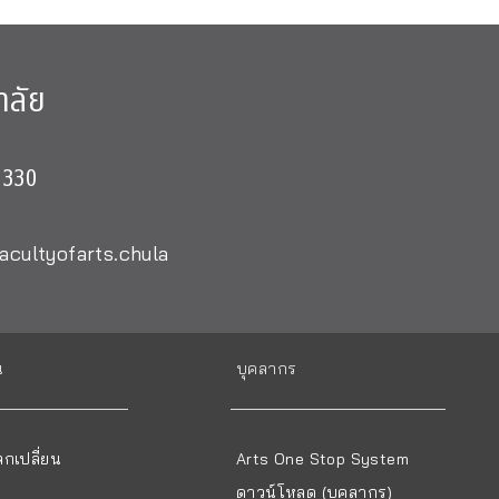
าลัย
0330
acultyofarts.chula
น
บุคลากร
กเปลี่ยน
Arts One Stop System
ดาวน์โหลด (บุคลากร)