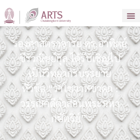
รองศาสตราจารย์ ดร.อาทิตย์
ชีรวณิชย์กุล ได้รับเชิญไป
เป็นวิทยากรบรรยาย
หัวข้อ “ราโชวาทชาดก :
วรรณคดีคำสอนพระมหา
กษัตริย์”